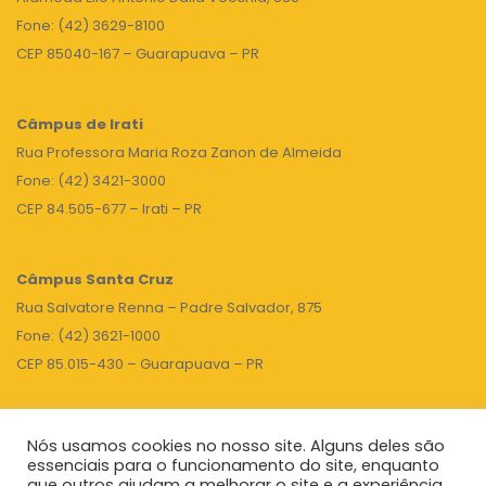
Fone: (42) 3629-8100
CEP 85040-167 – Guarapuava – PR
Câmpus de Irati
Rua Professora Maria Roza Zanon de Almeida
Fone: (42) 3421-3000
CEP 84.505-677 – Irati – PR
Câmpus Santa Cruz
Rua Salvatore Renna – Padre Salvador, 875
Fone: (42) 3621-1000
CEP 85.015-430 – Guarapuava – PR
Nós usamos cookies no nosso site. Alguns deles são
TOPO
essenciais para o funcionamento do site, enquanto
que outros ajudam a melhorar o site e a experiência