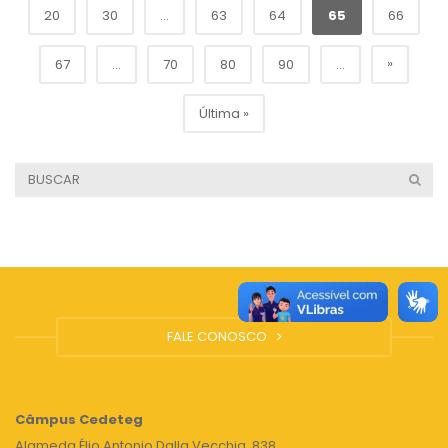
20
30
...
63
64
65
66
»
67
...
70
80
90
...
Última »
FALE CONOSCO
Câmpus
Cedeteg
Alameda Élio Antonio Dalla Vecchia, 838