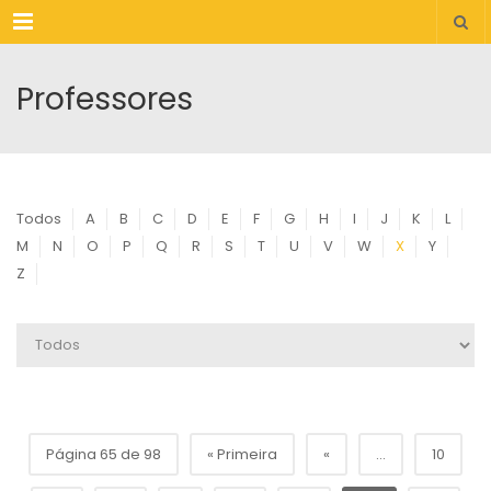
Menu
Professores
Todos
A
B
C
D
E
F
G
H
I
J
K
L
M
N
O
P
Q
R
S
T
U
V
W
X
Y
Z
Página 65 de 98
« Primeira
«
...
10