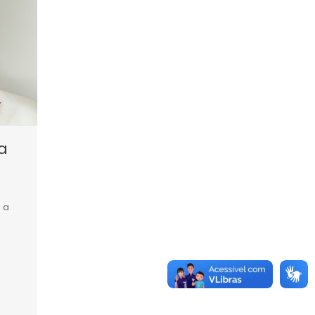
ra
: a