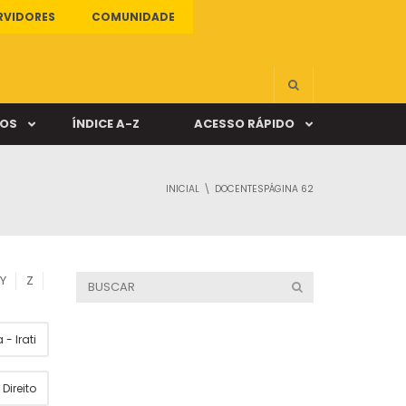
RVIDORES
COMUNIDADE
ÇOS
ÍNDICE A-Z
ACESSO RÁPIDO
INICIAL
DOCENTES
PÁGINA 62
s
ALUNO ONLINE
ia
DOCENTE ONLINE
Y
Z
mas
- Irati
Câmpus Santa Cruz
Direito