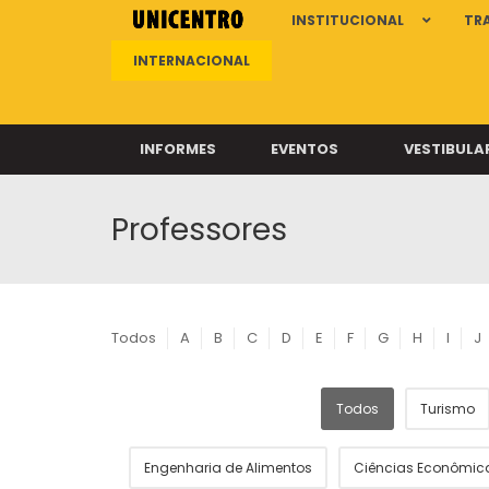
INSTITUCIONAL
TR
INTERNACIONAL
INFORMES
EVENTOS
VESTIBULA
Professores
Clíni
Clíni
Clíni
Clíni
Todos
A
B
C
D
E
F
G
H
I
J
Todos
Turismo
Câ
Engenharia de Alimentos
Ciências Econômic