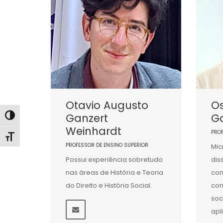
Otavio Augusto
Os
Ganzert
G
Alternar alto contraste
Weinhardt
PRO
Alternar tamanho da fonte
PROFESSOR DE ENSINO SUPERIOR
Mic
Possui experiência sobretudo
dis
nas áreas de História e Teoria
con
do Direito e História Social.
co
soc
apl