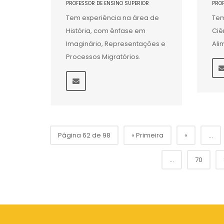
PROFESSOR DE ENSINO SUPERIOR
PRO
Tem experiência na área de
Tem
História, com ênfase em
Ciê
Imaginário, Representações e
Ali
Processos Migratórios.
Página 62 de 98
« Primeira
«
...
...
70