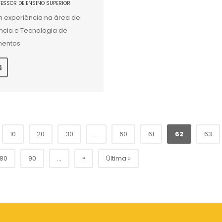
FESSOR DE ENSINO SUPERIOR
 experiência na área de
ncia e Tecnologia de
mentos
10
20
30
...
60
61
62
63
»
80
90
...
Última »