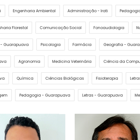
i
Engenharia Ambiental
Administração - Irati
Pedagogia 
haria Florestal
Comunicação Social
Fonoaudiologia
N
s - Guarapuava
Psicologia
Farmácia
Geografia - Guar
ava
Agronomia
Medicina Veterinária
Ciência da Comp
ava
Química
Ciências Biológicas
Fisioterapia
Letras
gem
Pedagogia - Guarapuava
Letras - Guarapuava
Me