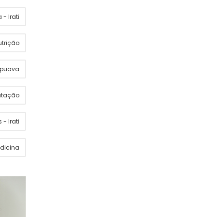
- Irati
utrição
apuava
utação
 - Irati
dicina