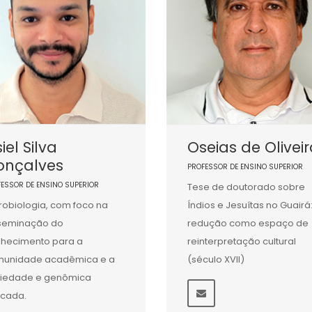
iel Silva
Oseias de Olivei
onçalves
PROFESSOR DE ENSINO SUPERIOR
FESSOR DE ENSINO SUPERIOR
Tese de doutorado sobre
robiologia, com foco na
Índios e Jesuítas no Guairá
seminação do
redução como espaço de
hecimento para a
reinterpretação cultural
munidade acadêmica e a
(século XVII)
iedade e genômica
icada.