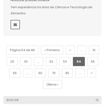
PROFESSOR DE ENSINO SUPERIOR
Tem experiência na área de Ciência e Tecnologia de
Alimentos
Página 54 de 98
« Primeira
«
...
10
20
30
...
52
53
54
55
»
56
...
60
70
80
...
Última »