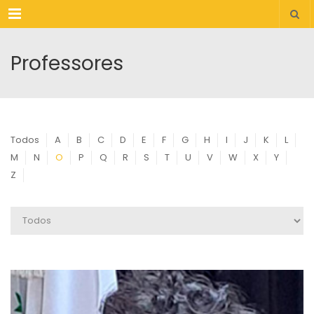
Menu
Professores
Todos
A
B
C
D
E
F
G
H
I
J
K
L
M
N
O
P
Q
R
S
T
U
V
W
X
Y
Z