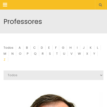
Menu
Professores
Todos
A
B
C
D
E
F
G
H
I
J
K
L
M
N
O
P
Q
R
S
T
U
V
W
X
Y
Z