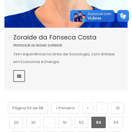
Zoraide da Fonseca Costa
PROFESSOR DE ENSINO SUPERIOR
Tem experiência na área de Sociologia, com ênfase
em Economia e Energia
Página 53 de 98
« Primeira
«
...
10
20
30
...
51
52
53
54