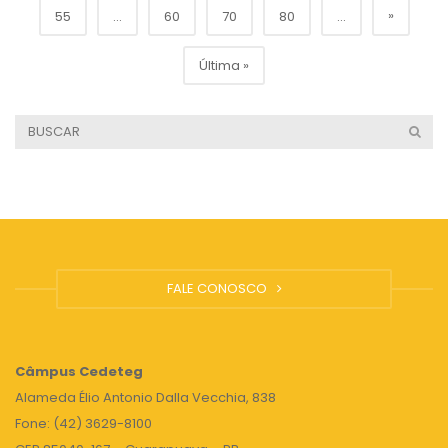
»
55
...
60
70
80
...
Última »
FALE CONOSCO
Câmpus
Cedeteg
Alameda Élio Antonio Dalla Vecchia, 838
Fone: (42) 3629-8100