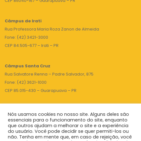
CEP 85040-167 – Guarapuava – PR
Câmpus de Irati
Rua Professora Maria Roza Zanon de Almeida
Fone: (42) 3421-3000
CEP 84.505-677 – Irati – PR
Câmpus Santa Cruz
Rua Salvatore Renna – Padre Salvador, 875
Fone: (42) 3621-1000
CEP 85.015-430 – Guarapuava – PR
Nós usamos cookies no nosso site. Alguns deles são
TOPO
essenciais para o funcionamento do site, enquanto
que outros ajudam a melhorar o site e a experiência
do usuário. Você pode decidir se quer permiti-los ou
não. Tenha em mente que, em caso de rejeição, você
Unicentro
|
Governo do Paraná
|
Seti
|
Agenda do Reitor