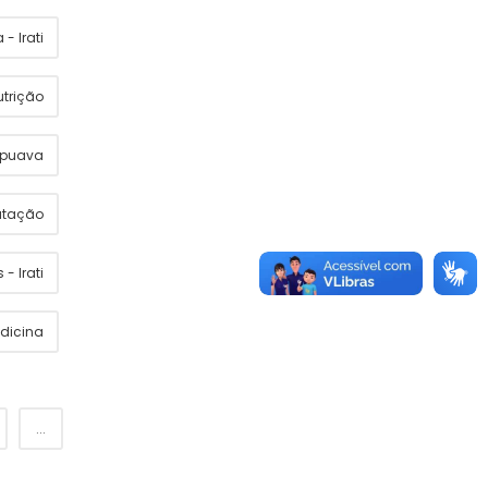
- Irati
utrição
apuava
utação
 - Irati
dicina
...