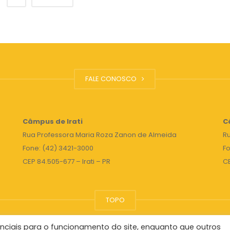
FALE CONOSCO
Câmpus de Irati
C
Rua Professora Maria Roza Zanon de Almeida
Ru
Fone: (42) 3421-3000
Fo
CEP 84.505-677 – Irati – PR
C
TOPO
nciais para o funcionamento do site, enquanto que outros
Reitor