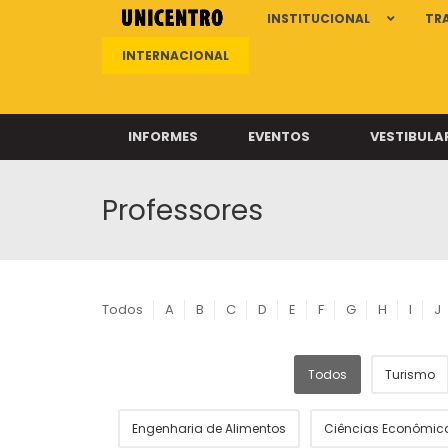
INSTITUCIONAL
TR
INTERNACIONAL
INFORMES
EVENTOS
VESTIBULA
Professores
Clíni
Clíni
Clíni
Clíni
Todos
A
B
C
D
E
F
G
H
I
J
Todos
Turismo
Câ
Engenharia de Alimentos
Ciências Econômic