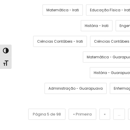
Matemática - Irati
Educação Física - Irat
História - Irati
Engen
Ciências Contábeis - Irati
Ciências Contábei
Alternar alto contraste
Matemática - Guarapu
Alternar tamanho da fonte
História - Guarapu
Administração - Guarapuava
Enferma
Página 5 de 98
« Primeira
«
...