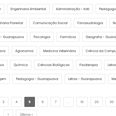
i
Engenharia Ambiental
Administração - Irati
Pedagogia 
haria Florestal
Comunicação Social
Fonoaudiologia
N
s - Guarapuava
Psicologia
Farmácia
Geografia - Guar
ava
Agronomia
Medicina Veterinária
Ciência da Comp
ava
Química
Ciências Biológicas
Fisioterapia
Letras
gem
Pedagogia - Guarapuava
Letras - Guarapuava
Me
3
4
5
6
7
...
10
20
30
»
Última »