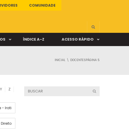
RVIDORES
COMUNIDADE
ÇOS
ÍNDICE A-Z
ACESSO RÁPIDO
INICIAL
DOCENTES
PÁGINA 5
s
ALUNO ONLINE
ia
DOCENTE ONLINE
Y
Z
mas
- Irati
Câmpus Santa Cruz
Direito