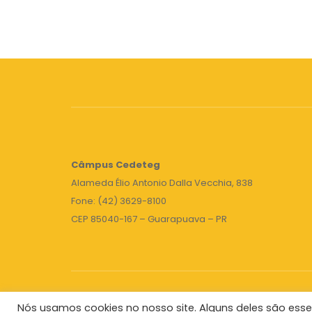
Câmpus
Cedeteg
Alameda Élio Antonio Dalla Vecchia, 838
Fone: (42) 3629-8100
CEP 85040-167 – Guarapuava – PR
Nós usamos cookies no nosso site. Alguns deles são esse
Unicentro
|
Governo do Paraná
|
Seti
|
Agenda do 