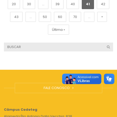
20
30
...
39
40
41
42
»
43
...
50
60
70
...
Última »
FALE CONOSCO
Câmpus
Cedeteg
Alameda Élio Antonio Dalla Vecchia, 838