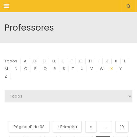
Menu
Professores
Todos
A
B
C
D
E
F
G
H
I
J
K
L
M
N
O
P
Q
R
S
T
U
V
W
X
Y
Z
Página 41 de 98
« Primeira
«
...
10