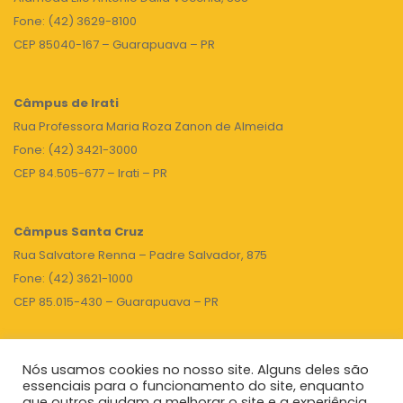
Fone: (42) 3629-8100
CEP 85040-167 – Guarapuava – PR
Câmpus de Irati
Rua Professora Maria Roza Zanon de Almeida
Fone: (42) 3421-3000
CEP 84.505-677 – Irati – PR
Câmpus Santa Cruz
Rua Salvatore Renna – Padre Salvador, 875
Fone: (42) 3621-1000
CEP 85.015-430 – Guarapuava – PR
Nós usamos cookies no nosso site. Alguns deles são
TOPO
essenciais para o funcionamento do site, enquanto
que outros ajudam a melhorar o site e a experiência