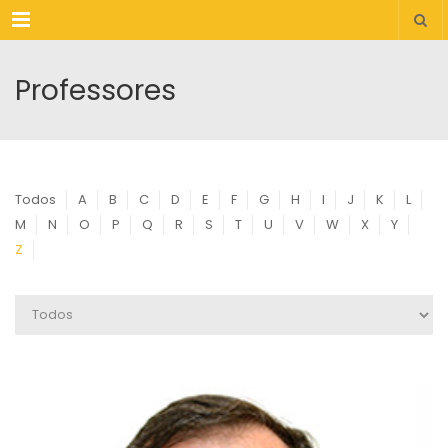
Menu
Professores
Todos
A
B
C
D
E
F
G
H
I
J
K
L
M
N
O
P
Q
R
S
T
U
V
W
X
Y
Z