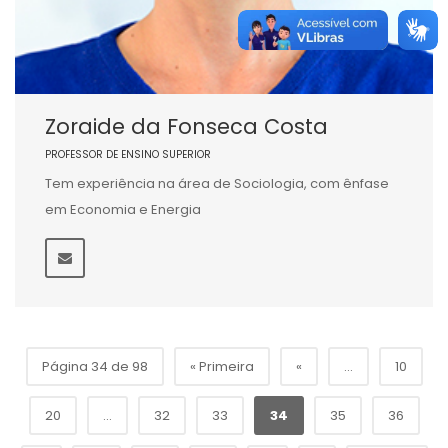
Zoraide da Fonseca Costa
PROFESSOR DE ENSINO SUPERIOR
Tem experiência na área de Sociologia, com ênfase
em Economia e Energia
Página 34 de 98
« Primeira
«
...
10
20
...
32
33
34
35
36