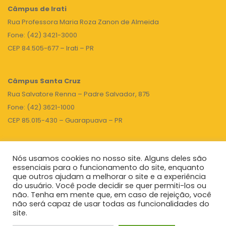
Câmpus de Irati
Rua Professora Maria Roza Zanon de Almeida
Fone: (42) 3421-3000
CEP 84.505-677 – Irati – PR
Câmpus Santa Cruz
Rua Salvatore Renna – Padre Salvador, 875
Fone: (42) 3621-1000
CEP 85.015-430 – Guarapuava – PR
Nós usamos cookies no nosso site. Alguns deles são
TOPO
essenciais para o funcionamento do site, enquanto
que outros ajudam a melhorar o site e a experiência
do usuário. Você pode decidir se quer permiti-los ou
não. Tenha em mente que, em caso de rejeição, você
Unicentro
|
Governo do Paraná
|
Seti
|
Agenda do Reitor
não será capaz de usar todas as funcionalidades do
site.