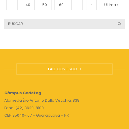
»
...
40
50
60
...
Última »
FALE CONOSCO
Câmpus
Cedeteg
Alameda Élio Antonio Dalla Vecchia, 838
Fone: (42) 3629-8100
CEP 85040-167 – Guarapuava – PR