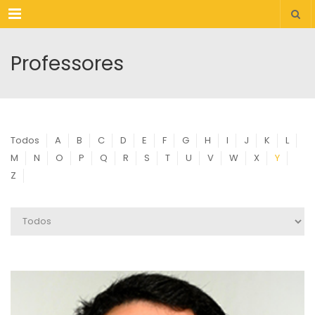
Menu
Professores
Todos
A
B
C
D
E
F
G
H
I
J
K
L
M
N
O
P
Q
R
S
T
U
V
W
X
Y
Z