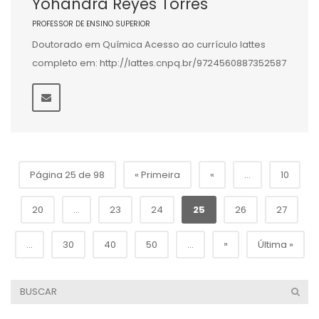
Yohandra Reyes Torres
PROFESSOR DE ENSINO SUPERIOR
Doutorado em Química Acesso ao currículo lattes
completo em: http://lattes.cnpq.br/9724560887352587
Página 25 de 98
« Primeira
«
...
10
20
...
23
24
25
26
27
»
...
30
40
50
...
Última »