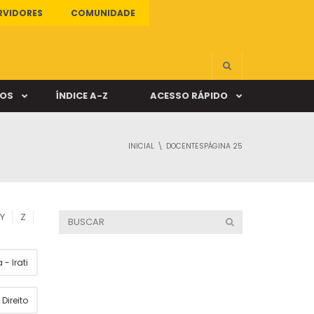
RVIDORES
COMUNIDADE
ÇOS
ÍNDICE A-Z
ACESSO RÁPIDO
INICIAL
DOCENTES
PÁGINA 25
s
ALUNO ONLINE
ia
DOCENTE ONLINE
Y
Z
mas
- Irati
Câmpus Santa Cruz
Direito