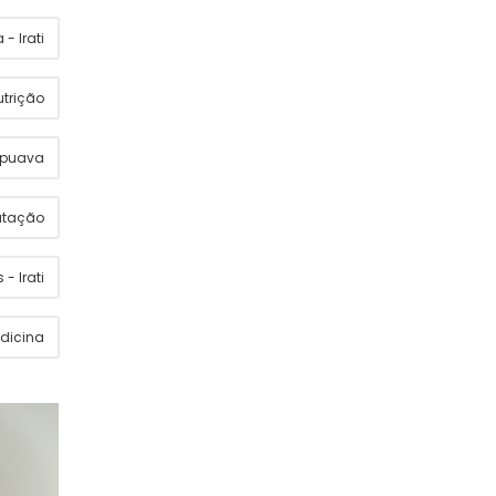
- Irati
utrição
apuava
utação
 - Irati
dicina