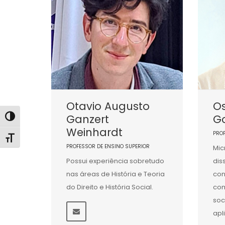
Otavio Augusto
Os
Ganzert
G
Alternar alto contraste
Weinhardt
PRO
Alternar tamanho da fonte
PROFESSOR DE ENSINO SUPERIOR
Mic
Possui experiência sobretudo
dis
nas áreas de História e Teoria
con
do Direito e História Social.
co
soc
apl