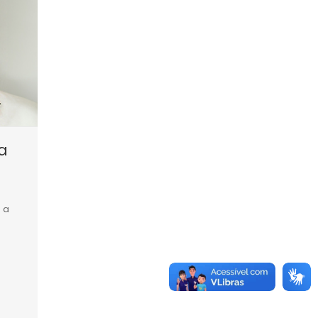
ra
: a