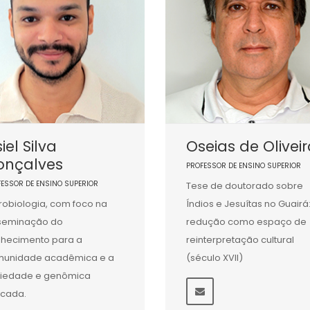
iel Silva
Oseias de Olivei
onçalves
PROFESSOR DE ENSINO SUPERIOR
FESSOR DE ENSINO SUPERIOR
Tese de doutorado sobre
robiologia, com foco na
Índios e Jesuítas no Guairá
seminação do
redução como espaço de
hecimento para a
reinterpretação cultural
munidade acadêmica e a
(século XVII)
iedade e genômica
icada.