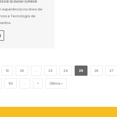
FESSOR DE ENSINO SUPERIOR
 experiência na área de
ncia e Tecnologia de
mentos
10
20
...
23
24
25
26
27
»
50
...
Última »