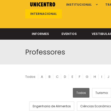
INSTITUCIONAL
TR
INTERNACIONAL
INFORMES
EVENTOS
VESTIBULA
Professores
Clíni
Clíni
Clíni
Clíni
Todos
A
B
C
D
E
F
G
H
I
J
Todos
Turismo
Câ
Engenharia de Alimentos
Ciências Econômic