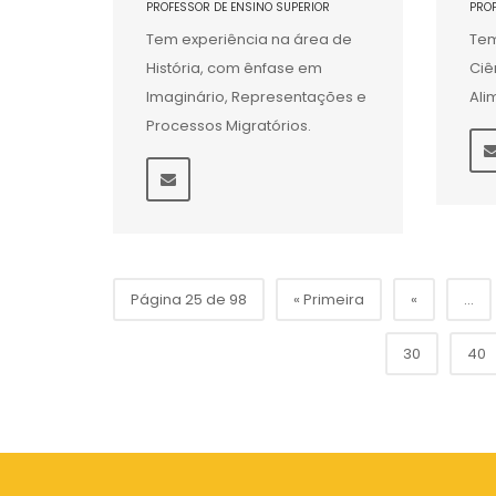
PROFESSOR DE ENSINO SUPERIOR
PRO
Tem experiência na área de
Tem
História, com ênfase em
Ciê
Imaginário, Representações e
Ali
Processos Migratórios.
Página 25 de 98
« Primeira
«
...
30
40