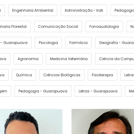
i
Engenharia Ambiental
Administração - Irati
Pedagogia 
haria Florestal
Comunicação Social
Fonoaudiologia
N
s - Guarapuava
Psicologia
Farmácia
Geografia - Guar
ava
Agronomia
Medicina Veterinária
Ciência da Comp
ava
Química
Ciências Biológicas
Fisioterapia
Letras
gem
Pedagogia - Guarapuava
Letras - Guarapuava
Me