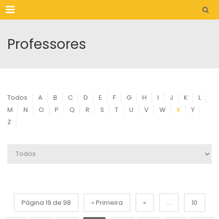
Menu
Professores
Todos
A
B
C
D
E
F
G
H
I
J
K
L
M
N
O
P
Q
R
S
T
U
V
W
X
Y
Z
Página 19 de 98
« Primeira
«
...
10