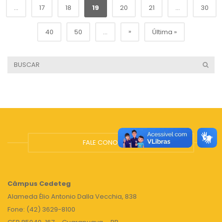
...
17
18
19
20
21
...
30
»
40
50
...
Última »
FALE CONOSCO
Câmpus
Cedeteg
Alameda Élio Antonio Dalla Vecchia, 838
Fone: (42) 3629-8100