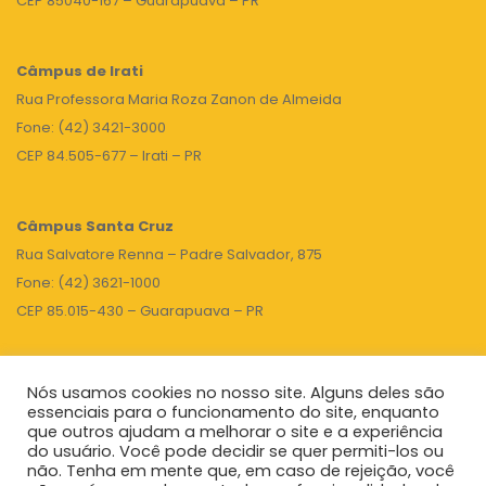
CEP 85040-167 – Guarapuava – PR
Câmpus de Irati
Rua Professora Maria Roza Zanon de Almeida
Fone: (42) 3421-3000
CEP 84.505-677 – Irati – PR
Câmpus Santa Cruz
Rua Salvatore Renna – Padre Salvador, 875
Fone: (42) 3621-1000
CEP 85.015-430 – Guarapuava – PR
Nós usamos cookies no nosso site. Alguns deles são
TOPO
essenciais para o funcionamento do site, enquanto
que outros ajudam a melhorar o site e a experiência
do usuário. Você pode decidir se quer permiti-los ou
não. Tenha em mente que, em caso de rejeição, você
Unicentro
|
Governo do Paraná
|
Seti
|
Agenda do Reitor