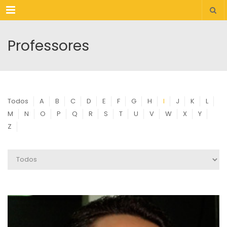
Menu
Professores
Todos
A
B
C
D
E
F
G
H
I
J
K
L
M
N
O
P
Q
R
S
T
U
V
W
X
Y
Z