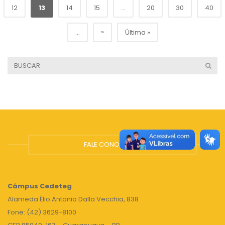
12
13
14
15
...
20
30
40
»
...
Última »
FALE CONOSCO
Câmpus
Cedeteg
Alameda Élio Antonio Dalla Vecchia, 838
Fone: (42) 3629-8100