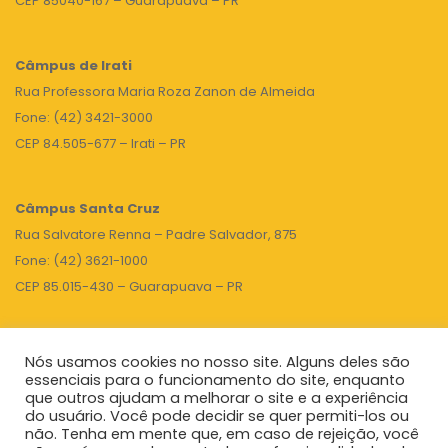
CEP 85040-167 – Guarapuava – PR
Câmpus de Irati
Rua Professora Maria Roza Zanon de Almeida
Fone: (42) 3421-3000
CEP 84.505-677 – Irati – PR
Câmpus Santa Cruz
Rua Salvatore Renna – Padre Salvador, 875
Fone: (42) 3621-1000
CEP 85.015-430 – Guarapuava – PR
Nós usamos cookies no nosso site. Alguns deles são
TOPO
essenciais para o funcionamento do site, enquanto
que outros ajudam a melhorar o site e a experiência
do usuário. Você pode decidir se quer permiti-los ou
não. Tenha em mente que, em caso de rejeição, você
Unicentro
|
Governo do Paraná
|
Seti
|
Agenda do Reitor