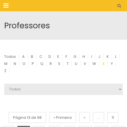
Menu
Professores
Todos
A
B
C
D
E
F
G
H
I
J
K
L
M
N
O
P
Q
R
S
T
U
V
W
X
Y
Z
Página 13 de 98
« Primeira
«
...
11