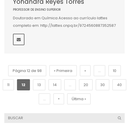
Yohandra Reyes Torres
PROFESSOR DE ENSINO SUPERIOR
Doutorado em Química Acesso ao currículo lattes
completo em: http://lattes.cnpq.br/9724560887352587
Página 12 de 98
« Primeira
«
...
10
11
12
13
14
...
20
30
40
»
...
Última »