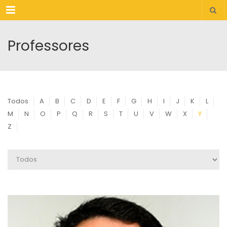
Menu
Professores
Todos
A
B
C
D
E
F
G
H
I
J
K
L
M
N
O
P
Q
R
S
T
U
V
W
X
Y
Z