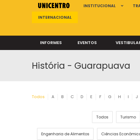
INSTITUCIONAL
TR
INTERNACIONAL
INFORMES
EVENTOS
VESTIBULA
História - Guarapuava
Clíni
Clíni
Clíni
Clíni
Todos
A
B
C
D
E
F
G
H
I
J
Todos
Turismo
Câ
Engenharia de Alimentos
Ciências Econômic