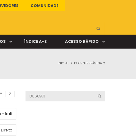
RVIDORES
COMUNIDADE
ÇOS
ÍNDICE A-Z
ACESSO RÁPIDO
INICIAL
DOCENTES
PÁGINA 2
s
ALUNO ONLINE
ia
DOCENTE ONLINE
Y
Z
mas
- Irati
Câmpus Santa Cruz
Direito