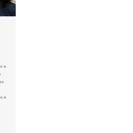
o e
s
es
as e