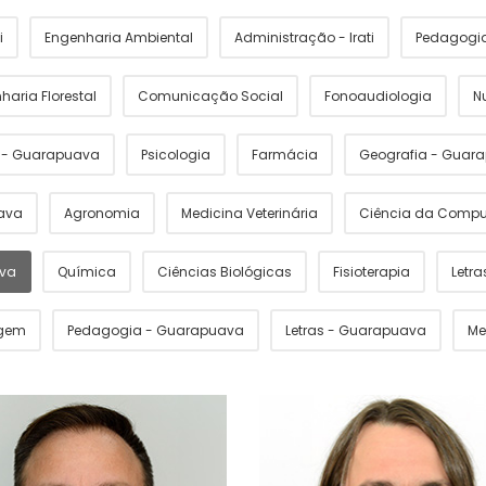
i
Engenharia Ambiental
Administração - Irati
Pedagogia 
haria Florestal
Comunicação Social
Fonoaudiologia
N
s - Guarapuava
Psicologia
Farmácia
Geografia - Guar
ava
Agronomia
Medicina Veterinária
Ciência da Comp
ava
Química
Ciências Biológicas
Fisioterapia
Letras
gem
Pedagogia - Guarapuava
Letras - Guarapuava
Me