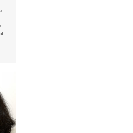
e
,
s
al.