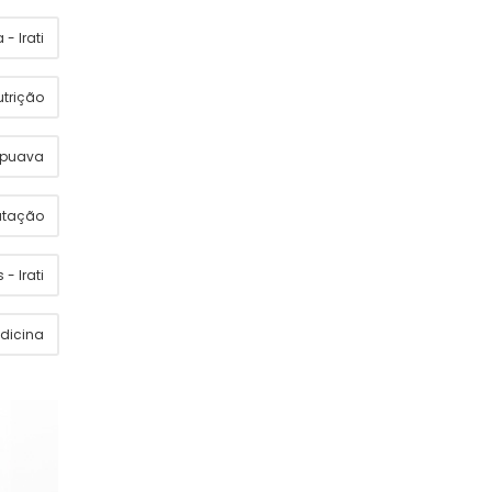
- Irati
utrição
apuava
utação
 - Irati
dicina