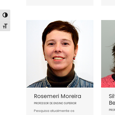
Alternar alto contraste
Alternar tamanho da fonte
Rosemeri Moreira
Si
Be
PROFESSOR DE ENSINO SUPERIOR
PRO
Pesquisa atualmente os