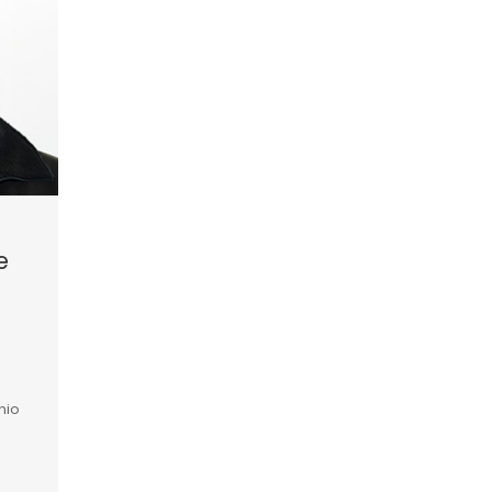
e
a
nio