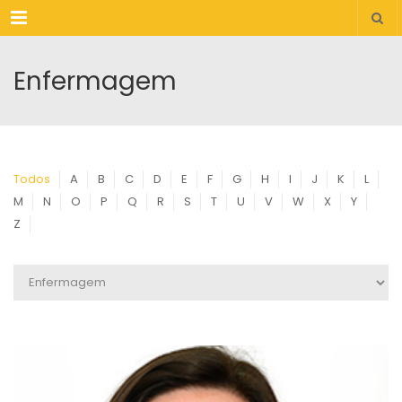
Menu
Enfermagem
Todos
A
B
C
D
E
F
G
H
I
J
K
L
M
N
O
P
Q
R
S
T
U
V
W
X
Y
Z