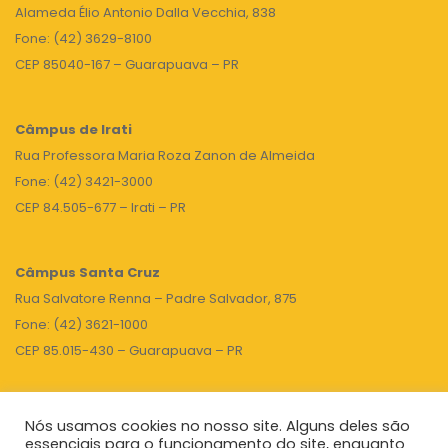
Alameda Élio Antonio Dalla Vecchia, 838
Fone: (42) 3629-8100
CEP 85040-167 – Guarapuava – PR
Câmpus de Irati
Rua Professora Maria Roza Zanon de Almeida
Fone: (42) 3421-3000
CEP 84.505-677 – Irati – PR
Câmpus Santa Cruz
Rua Salvatore Renna – Padre Salvador, 875
Fone: (42) 3621-1000
CEP 85.015-430 – Guarapuava – PR
Nós usamos cookies no nosso site. Alguns deles são
TOPO
essenciais para o funcionamento do site, enquanto