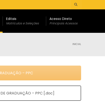
Editais
Acesso Direto
Matrículas e Seleções
Principais Acessos
INICIAL
GRADUAÇÃO – PPC
E GRADUAÇÃO – PPC [.doc]