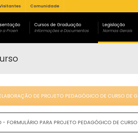
Visitantes
Comunidade
sentação
Cursos de Graduação
Legislação
e a Proen
Informações e Documentos
Normas Gerais
urso
 ELABORAÇÃO DE PROJETO PEDAGÓGICO DE CURSO DE 
- FORMULÁRIO PARA PROJETO PEDAGÓGICO DE CURSO D