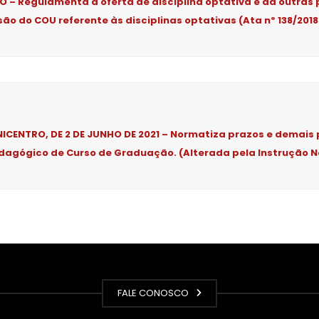
– Regulamenta a oferta de disciplina optativa e dá outras 
o do COU referente às disciplinas optativas (Ata nº 138/201
N
ENTRO, DE 2 DE JUNHO DE 2021 – Normatiza prazos e demais
edagógico de Curso de Graduação. (Alterada pela
Instrução N
FALE CONOSCO