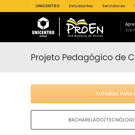
UNICENTRO
Estudantes
Servidores
Apre
Sobr
SEGURO DE ALUNOS, FUNCIONÁRIOS, DOCENTES E EXTENSÃO
Projeto Pedagógico de C
TUTORIAL PARA
BACHARELADO/TECNÓLOGO 