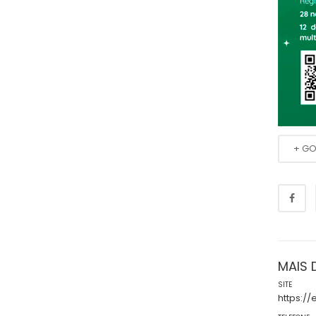
+ G
MAIS 
SITE
https://