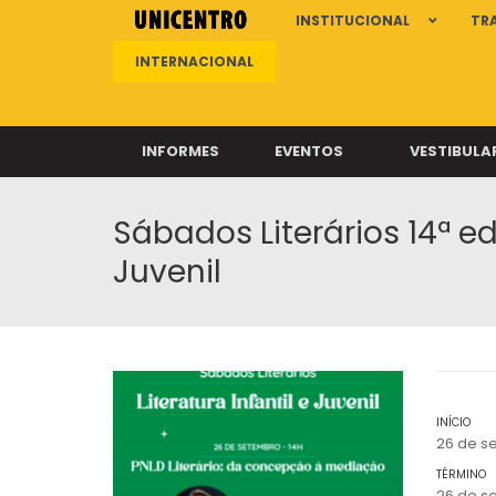
INSTITUCIONAL
TR
INTERNACIONAL
INFORMES
EVENTOS
VESTIBULA
Sábados Literários 14ª edi
Clíni
Clíni
Juvenil
Clíni
Clíni
INÍCIO
Câ
26 de s
TÉRMINO
26 de s