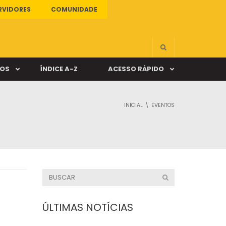
RVIDORES
COMUNIDADE
ÇOS
ÍNDICE A-Z
ACESSO RÁPIDO
INICIAL
EVENTOS
s
ALUNO ONLINE
ia
DOCENTE ONLINE
mas
Câmpus Santa Cruz
ÚLTIMAS NOTÍCIAS