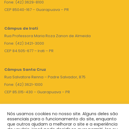
Fone: (42) 3629-8100
CEP 85040-167 – Guarapuava – PR
Câmpus de Irati
Rua Professora Maria Roza Zanon de Almeida
Fone: (42) 3421-3000
CEP 84.505-677 – Irati – PR
Câmpus Santa Cruz
Rua Salvatore Renna – Padre Salvador, 875
Fone: (42) 3621-1000
CEP 85.015-430 – Guarapuava – PR
TOPO
Nós usamos cookies no nosso site. Alguns deles são
essenciais para o funcionamento do site, enquanto
que outros ajudam a melhorar o site e a experiência