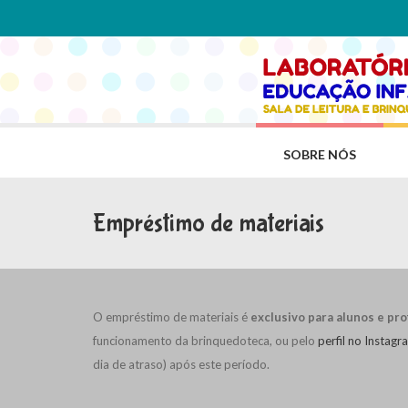
SOBRE NÓS
Empréstimo de materiais
O empréstimo de materiais é
exclusivo para alunos e p
funcionamento da brinquedoteca, ou pelo
perfil no Instagr
dia de atraso) após este período.