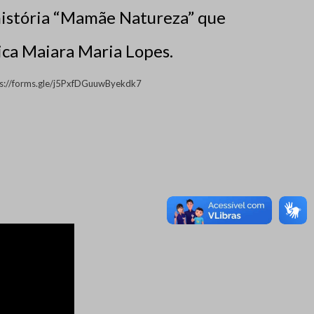
história “Mamãe Natureza” que
ica Maiara Maria Lopes.
ps://forms.gle/j5PxfDGuuwByekdk7