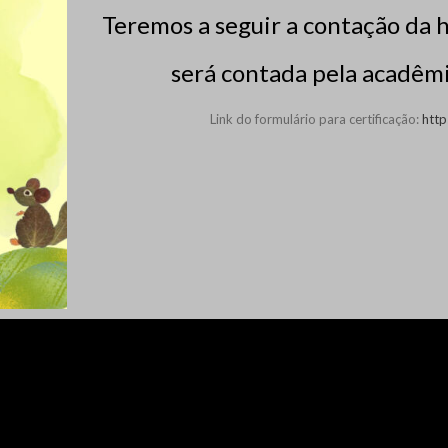
Teremos a seguir a contação da 
será contada pela acadêm
Link do formulário para certificação:
htt