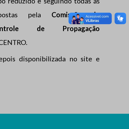
po reduzido e seguindo todas as
mpostas pela
Comissão de
trole de Propagação
ICENTRO.
pois disponibilizada no site e