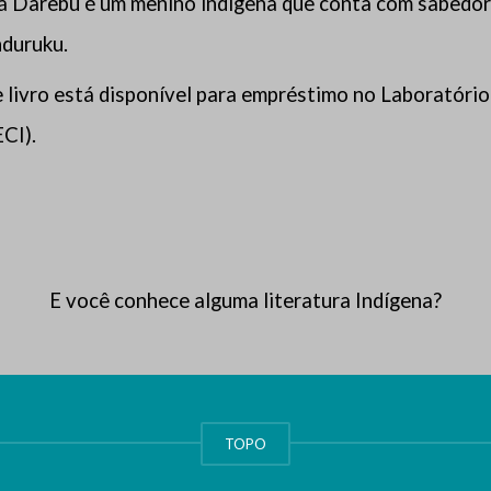
 Darebu é um menino indígena que conta com sabedoria
duruku.
 livro está disponível para empréstimo no Laboratóri
CI).
E você conhece alguma literatura Indígena?
TOPO