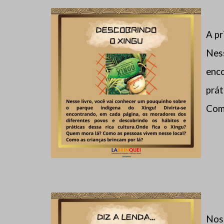
A pr
Nes
enc
prát
Como
Noss