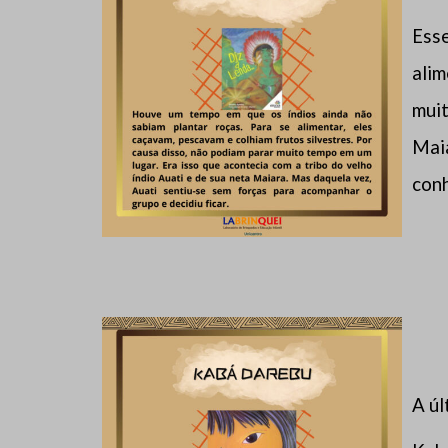
Esse
alim
muit
Maia
conh
A úl