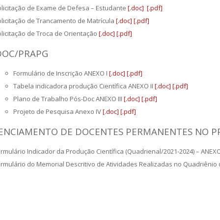
licitação de Exame de Defesa – Estudante
[.doc]
[.pdf]
licitação de Trancamento de Matrícula
[.doc]
[.pdf]
licitação de Troca de Orientação
[.doc]
[.pdf]
DOC/PRAPG
Formulário de Inscrição ANEXO I
[.doc]
[.pdf]
Tabela indicadora produção Científica ANEXO II
[.doc]
[.pdf]
Plano de Trabalho Pós-Doc ANEXO III
[.doc]
[.pdf]
Projeto de Pesquisa Anexo IV
[.doc]
[.pdf]
ENCIAMENTO DE DOCENTES PERMANENTES NO P
rmulário Indicador da Produção Científica (Quadrienal/2021-2024) – ANEXO
rmulário do Memorial Descritivo de Atividades Realizadas no Quadriênio