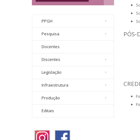
So
So
PPGH
So
PÓS-
Pesquisa
Docentes
Discentes
Legislação
CRED
Infraestrutura
Fo
Produção
Fo
Editais