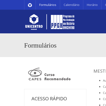
Formulários
Calendário
Horário
Formulários
MEST
Au
Ca
Ca
ACESSO RÁPIDO
Co
C