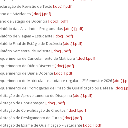
claração de Revisão de Texto
[.doc]
[.pdf]
ano de Atividades
[.doc]
[.pdf]
ano de Estágio de Docência
[.doc]
[.pdf]
latório das Atividades Programadas
[.doc]
[.pdf]
latório de Viagem – Estudante
[.doc]
[.pdf]
latório Final de Estágio de Docência
[.doc]
[.pdf]
latório Semestral de Bolsista
[.doc]
[.pdf]
equerimento de Cancelamento de Matrícula
[.doc]
[.pdf]
querimento de Diária Discente
[.doc]
[.pdf]
querimento de Diária Docente
[.doc]
[.pdf]
querimento de Matrícula – estudante regular – 2º Semestre 2026
[.doc]
[.p
querimento de Prorrogação de Prazo de Qualificação ou Defesa
[.doc]
[.
licitação de Aproveitamento de Disciplina
[.doc]
[.pdf]
licitação de Coorientação
[.doc]
[.pdf]
licitação de Convalidação de Créditos
[.doc]
[.pdf]
licitação de Desligamento do Curso
[.doc]
[.pdf]
licitação de Exame de Qualificação – Estudante
[.doc]
[.pdf]