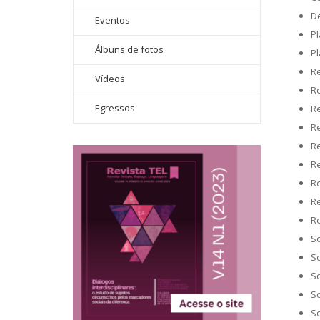
De
Eventos
Pl
Álbuns de fotos
Pl
Re
Vídeos
Re
Egressos
Re
Re
R
Re
Re
Re
Re
So
So
So
So
So