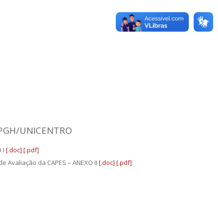
PGH/UNICENTRO
 I
[.doc]
[.pdf]
 de Avaliação da CAPES – ANEXO II
[.doc]
[.pdf]