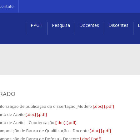
Contato
PPGH
Pesquisa
Docentes
Discentes
L
RADO
torização de publicação da dissertação_Modelo
[.doc]
[.pdf]
rta de Aceite
[.doc]
[.pdf]
rta de Aceite – Coorientação
[.doc]
[.pdf]
mposição de Banca de Qualificação – Docente
[.doc]
[.pdf]
omposição de Banca de Defesa – Docente
[.doc]
[.pdf]