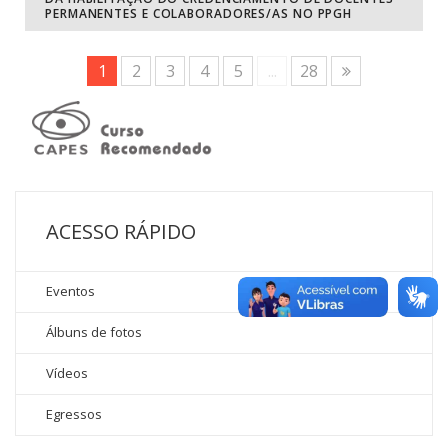
PERMANENTES E COLABORADORES/AS NO PPGH
1
2
3
4
5
...
28
ACESSO RÁPIDO
Eventos
Álbuns de fotos
Vídeos
Egressos