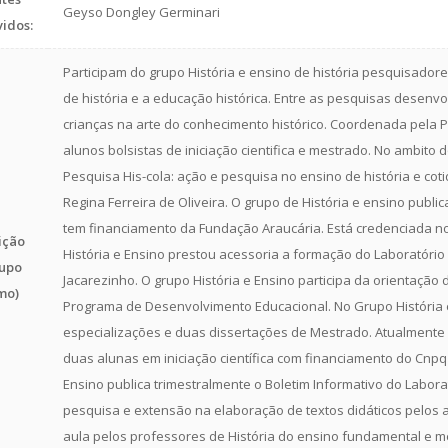
Geyso Dongley Germinari
vidos:
Participam do grupo História e ensino de história pesquisado
de história e a educação histórica. Entre as pesquisas desenvo
crianças na arte do conhecimento histórico. Coordenada pela P
alunos bolsistas de iniciação cientifica e mestrado. No ambit
Pesquisa His-cola: ação e pesquisa no ensino de história e co
Regina Ferreira de Oliveira. O grupo de História e ensino public
tem financiamento da Fundação Araucária. Está credenciada no
ição
História e Ensino prestou acessoria a formação do Laboratório
upo
Jacarezinho. O grupo História e Ensino participa da orientação
mo)
Programa de Desenvolvimento Educacional. No Grupo História e
especializações e duas dissertações de Mestrado. Atualmente
duas alunas em iniciação científica com financiamento do Cnpq
Ensino publica trimestralmente o Boletim Informativo do Laborat
pesquisa e extensão na elaboração de textos didáticos pelos a
aula pelos professores de História do ensino fundamental e mé