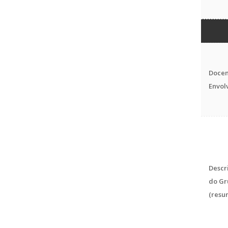
Docen
Envol
Descr
do Gr
(resu