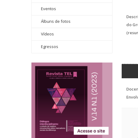
Eventos
Descr
Álbuns de fotos
do Gr
(resu
Vídeos
Egressos
Docen
Envol