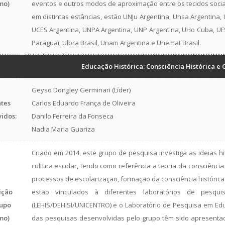
mo)
eventos e outros modos de aproximação entre os tecidos socia
em distintas estâncias, estão UNJu Argentina, Unsa Argentina,
UCES Argentina, UNPA Argentina, UNP Argentina, UHo Cuba, UFSM
Paraguai, Ulbra Brasil, Unam Argentina e Unemat Brasil.
Educação Histórica: Consciência Histórica e
Geyso Dongley Germinari (Líder)
tes
Carlos Eduardo França de Oliveira
vidos:
Danilo Ferreira da Fonseca
Nadia Maria Guariza
Criado em 2014, este grupo de pesquisa investiga as ideias h
cultura escolar, tendo como referência a teoria da consciência
processos de escolarização, formação da consciência histórica
ição
estão vinculados à diferentes laboratórios de pesqu
upo
(LEHIS/DEHISI/UNICENTRO) e o Laboratório de Pesquisa em Ed
mo)
das pesquisas desenvolvidas pelo grupo têm sido apresentad