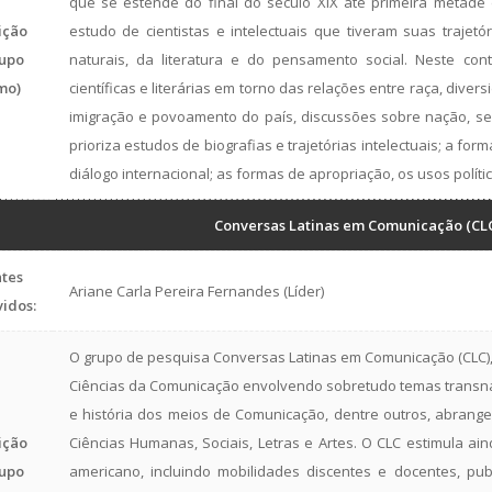
que se estende do final do século XIX até primeira metade
ição
estudo de cientistas e intelectuais que tiveram suas trajet
upo
naturais, da literatura e do pensamento social. Neste cont
mo)
científicas e literárias em torno das relações entre raça, div
imigração e povoamento do país, discussões sobre nação, se
prioriza estudos de biografias e trajetórias intelectuais; a for
diálogo internacional; as formas de apropriação, os usos polític
Conversas Latinas em Comunicação (CL
tes
Ariane Carla Pereira Fernandes (Líder)
vidos:
O grupo de pesquisa Conversas Latinas em Comunicação (CLC),
Ciências da Comunicação envolvendo sobretudo temas transnac
e história dos meios de Comunicação, dentre outros, abran
ição
Ciências Humanas, Sociais, Letras e Artes. O CLC estimula 
upo
americano, incluindo mobilidades discentes e docentes, pub