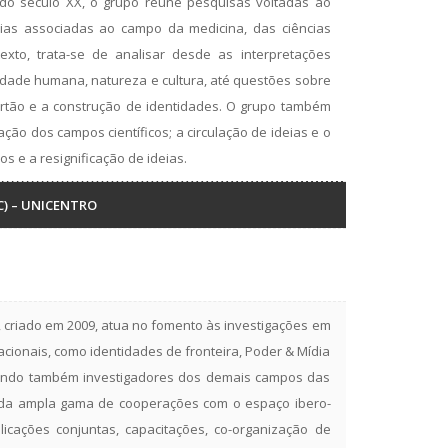
 do século XX, o grupo reúne pesquisas voltadas ao
órias associadas ao campo da medicina, das ciências
exto, trata-se de analisar desde as interpretações
ersidade humana, natureza e cultura, até questões sobre
rtão e a construção de identidades. O grupo também
mação dos campos científicos; a circulação de ideias e o
os e a resignificação de ideias.
C) – UNICENTRO
 criado em 2009, atua no fomento às investigações em
ionais, como identidades de fronteira, Poder & Mídia
gendo também investigadores dos demais campos das
ainda ampla gama de cooperações com o espaço ibero-
licações conjuntas, capacitações, co-organização de