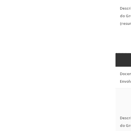
Descr
do Gr
(resu
Docen
Envol
Descr
do Gr