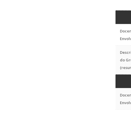
Docen
Envol
Descr
do Gr
(resu
Docen
Envol