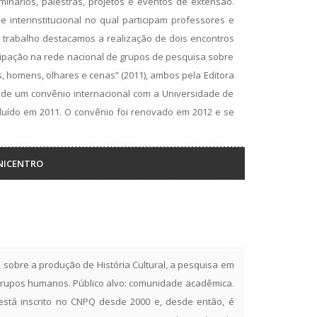
nários, palestras, projetos e eventos de extensão.
 interinstitucional no qual participam professores e
trabalho destacamos a realização de dois encontros
cipação na rede nacional de grupos de pesquisa sobre
s, homens, olhares e cenas” (2011), ambos pela Editora
 de um convênio internacional com a Universidade de
cluído em 2011. O convênio foi renovado em 2012 e se
 UNICENTRO
o sobre a produção de História Cultural, a pesquisa em
e grupos humanos. Público alvo: comunidade acadêmica.
á inscrito no CNPQ desde 2000 e, desde então, é