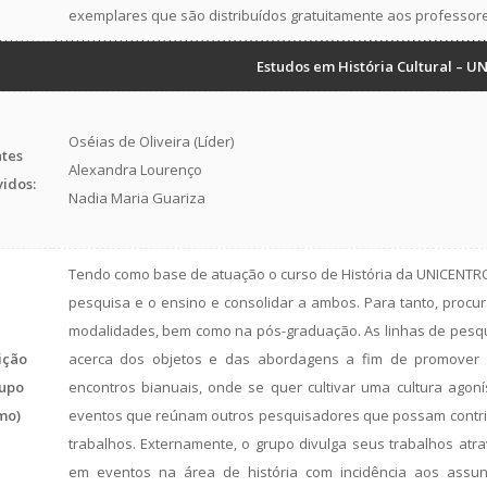
exemplares que são distribuídos gratuitamente aos professor
Estudos em História Cultural – 
Oséias de Oliveira (Líder)
tes
Alexandra Lourenço
vidos:
Nadia Maria Guariza
Tendo como base de atuação o curso de História da UNICENTRO 
pesquisa e o ensino e consolidar a ambos. Para tanto, procu
modalidades, bem como na pós-graduação. As linhas de pesq
ição
acerca dos objetos e das abordagens a fim de promover 
upo
encontros bianuais, onde se quer cultivar uma cultura agon
mo)
eventos que reúnam outros pesquisadores que possam contri
trabalhos. Externamente, o grupo divulga seus trabalhos atr
em eventos na área de história com incidência aos assun