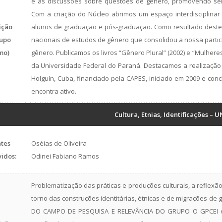
e as discussões sobre questões de gênero, promovendo semi
Com a criação do Núcleo abrimos um espaço interdisciplinar e
ição
alunos de graduação e pós-graduação. Como resultado deste 
upo
nacionais de estudos de gênero que consolidou a nossa parti
mo)
gênero. Publicamos os livros “Gênero Plural” (2002) e “Mulhere
da Universidade Federal do Paraná. Destacamos a realização
Holguín, Cuba, financiado pela CAPES, iniciado em 2009 e con
encontra ativo.
Cultura, Etnias, Identificações –
tes
Oséias de Oliveira
vidos:
Odinei Fabiano Ramos
Problematização das práticas e produções culturais, a reflexã
torno das construções identitárias, étnicas e de migrações d
DO CAMPO DE PESQUISA E RELEVÂNCIA DO GRUPO O GPCEI est