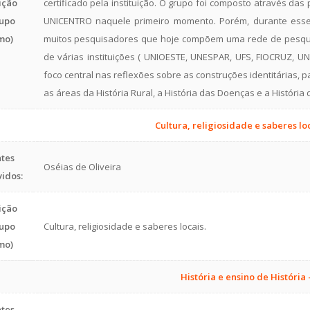
ição
certificado pela instituição. O grupo foi composto através da
upo
UNICENTRO naquele primeiro momento. Porém, durante esse
mo)
muitos pesquisadores que hoje compõem uma rede de pesquis
de várias instituições ( UNIOESTE, UNESPAR, UFS, FIOCRUZ, U
foco central nas reflexões sobre as construções identitárias, p
as áreas da História Rural, a História das Doenças e a História 
Cultura, religiosidade e saberes lo
tes
Oséias de Oliveira
vidos:
ição
upo
Cultura, religiosidade e saberes locais.
mo)
História e ensino de História 
tes