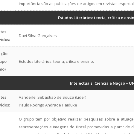
importância são as publicações de artigos em revistas especia
Estudos Literários: teoria, crítica e en
tes
Davi Silva Gonçalves
vidos:
ição
upo
Estudos Literários: teoria, crítica e ensino.
mo)
Intelectuais, Ciência e Nação – 
tes
Vanderlei Sebastião de Souza (Líder)
vidos:
Paulo Rodrigo Andrade Haiduke
O grupo tem por objetivo realizar pesquisas sobre a atuação
representações e imagens do Brasil promovidas a partir de di