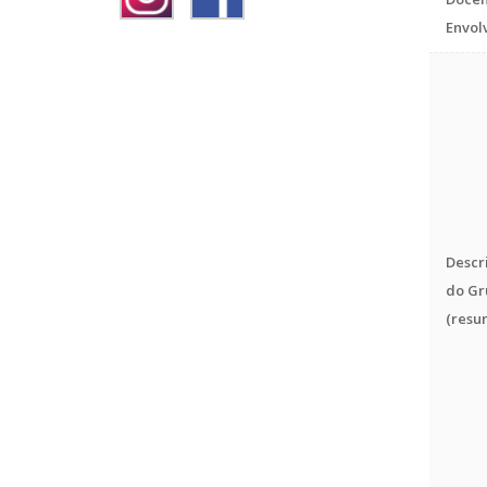
Envol
Descr
do Gr
(resu