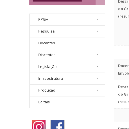
Descr
do Gr
(resu
PPGH
Pesquisa
Docentes
Discentes
Docen
Legislação
Envol
Infraestrutura
Descr
Produção
do Gr
(resu
Editais
Docen