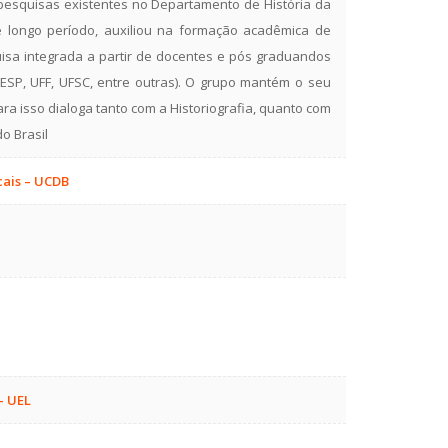
s pesquisas existentes no Departamento de História da
 longo período, auxiliou na formação acadêmica de
a integrada a partir de docentes e pós graduandos
NESP, UFF, UFSC, entre outras). O grupo mantém o seu
ara isso dialoga tanto com a Historiografia, quanto com
do Brasil
cais – UCDB
– UEL