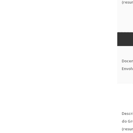
(resu
Docen
Envol
Descr
do Gr
(resu