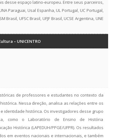
is desse espaço latino-europeu. Entre seus parceiros,
 UNA Paraguai, Usal Espanha, UL Portugal, UC Portugal,
 Brasil, UFSC Brasil, UFJF Brasil, UCSE Argentina, UNE
 Cultura – UNICENTRO
istóricas de professores e estudantes no contexto da
 histórica. Nessa direção, analisa as relações entre os
 e identidade histórica. Os investigadores desse grupo
isa, como o Laboratório de Ensino de História
ucação Histórica (LAPEDUH/PPGE/UFPR). Os resultados
os em eventos nacionais e internacionais, e também