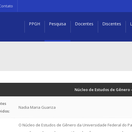
Contato
PPGH
Pesquisa
Docentes
Discentes
L
Núcleo de Estudos de Gênero 
tes
Nadia Maria Guariza
vidos:
O Núcleo de Estudos de Gênero da Universidade Federal do Par