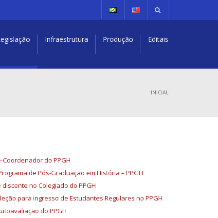
egislação
Infraestrutura
Produção
Editais
INICIAL
ce-Coordenador do PPGH
 Programa de Pós-Graduação em História – PPGH
e discente no Colegiado do PPGH
eleção para ingresso de Estudantes Regulares no PPGH
Autoavaliação do PPGH