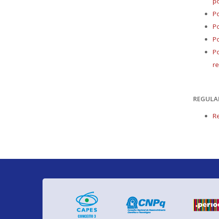
pó
Po
Po
Po
Po
r
REGULA
Re