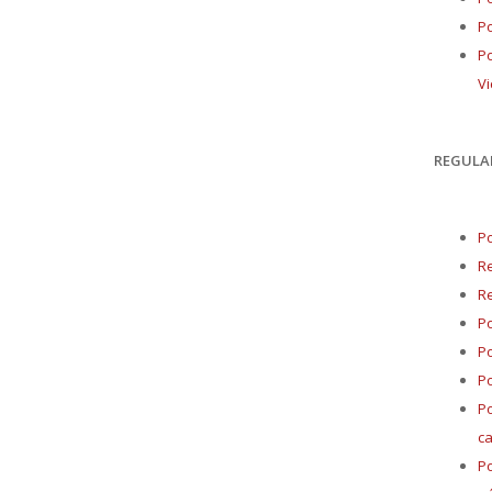
Po
Po
Vi
REGULA
Po
R
R
Po
Po
Po
Po
ca
Po