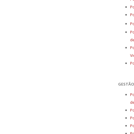
Po
Po
Po
Po
d
Po
Vi
Po
GESTÃO 
Po
d
Po
Po
Po
Po