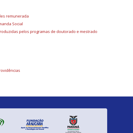
ades remunerada
manda Social
ões produzidas pelos programas de doutorado e mestrado
rovidências