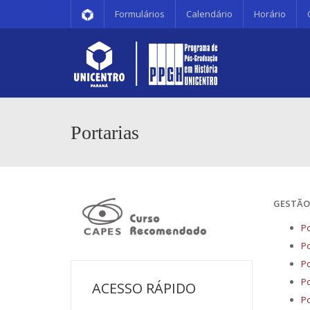
Formulários
Calendário
Horário
Portarias
GESTÃO 
Po
Po
Po
Po
ACESSO RÁPIDO
Po