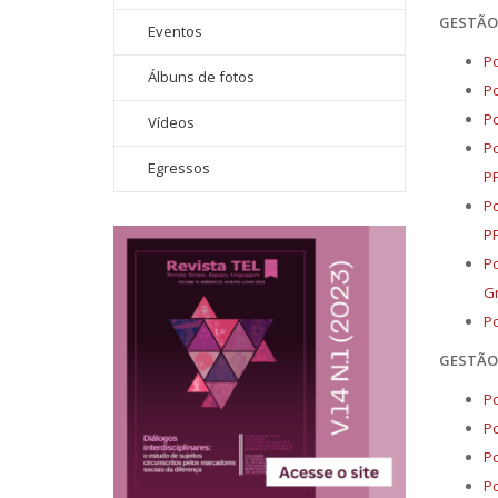
GESTÃO 
Eventos
Po
Álbuns de fotos
Po
Po
Vídeos
Po
Egressos
P
Po
P
Po
Gr
Po
GESTÃO 
Po
Po
Po
Po