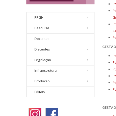
Po
Po
Gr
PPGH
Po
Pesquisa
Gr
Po
Docentes
GESTÃO 
Discentes
Po
Legislação
Po
Po
Infraestrutura
Po
Produção
Po
Po
Editais
GESTÃO 