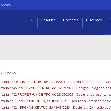
Contato
PPGH
Pesquisa
Docentes
Discentes
L
2023/2025
rtaria nº 735-GR/UNICENTRO, de 29/06/2023 – Designa Coordenador e Vi
rtaria nº 45-PROPESP/UNICENTRO, de 03/07/2023 – Designa Colegiado do
rtaria nº 62-PROPESP/UNICENTRO, de 22/08/2023 – Designa representant
rtaria nº 01-PPGH/UNICENTRO, de 18/08/2023 – Designa a Comissão de S
rtaria nº 02 – PPGH/UNICENTRO, de 18/08/2023 – Designa a Comissão de 