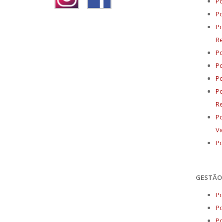
Po
Po
Po
R
Po
Po
Po
Po
R
Po
Vi
Po
GESTÃO 
Po
Po
Po