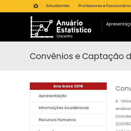
.
Estudantes
Professores e Funcionário
Apresentaç
Convênios e Captação d
Ano base 2019
Conv
Apresentação
A Unic
Informações Acadêmicas
analisa
Coorde
Recursos Humanos
(COORCA