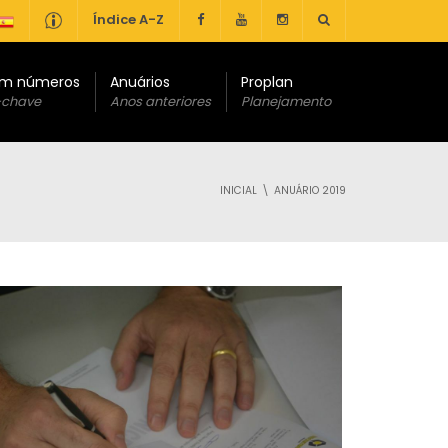
Índice A-Z
em números
Anuários
Proplan
-chave
Anos anteriores
Planejamento
INICIAL
ANUÁRIO 2019