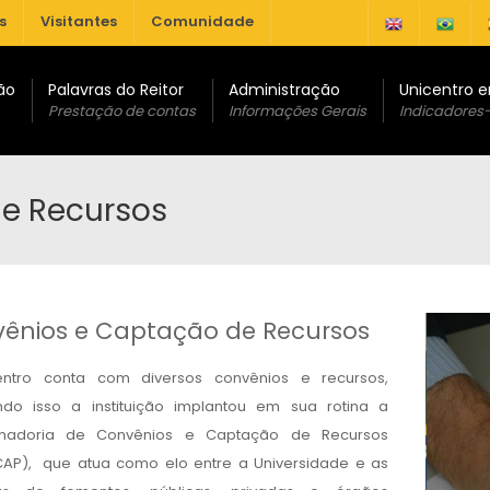
s
Visitantes
Comunidade
ão
Palavras do Reitor
Administração
Unicentro 
Prestação de contas
Informações Gerais
Indicadores
e Recursos
ênios e Captação de Recursos
entro conta com diversos convênios e recursos,
ndo isso a instituição implantou em sua rotina a
nadoria de Convênios e Captação de Recursos
P), que atua como elo entre a Universidade e as