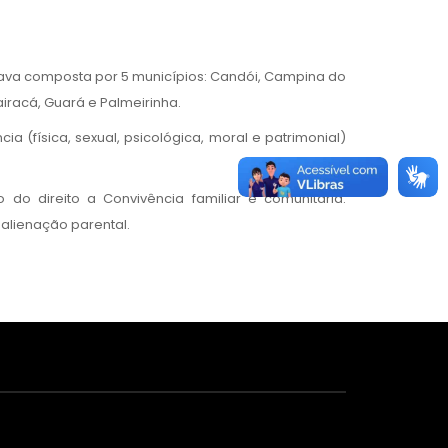
ava composta por 5 municípios: Candói, Campina do
airacá, Guará e Palmeirinha.
ia (física, sexual, psicológica, moral e patrimonial)
 do direito a Convivência familiar e comunitária:
 alienação parental.