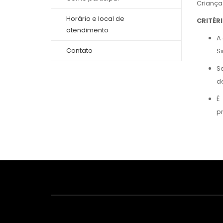
Crianças
Horário e local de
CRITÉR
atendimento
A
Contato
Si
Se
d
É
pr