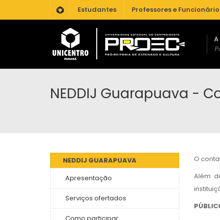
.
Estudantes
Professores e Funcionário
A
Po
NEDDIJ Guarapuava - Co
O conta
NEDDIJ GUARAPUAVA
Além do
Apresentação
instituiç
Serviços ofertados
PÚBLIC
Como participar