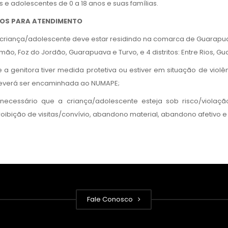
 e adolescentes de 0 a 18 anos e suas famílias.
IOS PARA ATENDIMENTO
 criança/adolescente deve estar residindo na comarca de Guarapu
mão, Foz do Jordão, Guarapuava e Turvo, e 4 distritos: Entre Rios, Gu
 a genitora tiver medida protetiva ou estiver em situação de violênc
everá ser encaminhada ao NUMAPE;
 necessário que a criança/adolescente esteja sob risco/violação
oibição de visitas/convívio, abandono material, abandono afetivo e
Fale Conosco