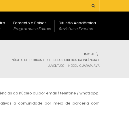
tro
Fomento e Bolsas
Difusão Acadêmica
s
Programas e Editais
Revistas e Eventos
INICIAL
NÚCLEO DE ESTUDOS E DEFESA DOS DIREITOS DA INFÂNCIA E
JUVENTUDE – NEDDIJ GUARAPUAVA
cias do núcleo ou por email / telefone / whatsapp.
ucativas à comunidade por meio de parceria com