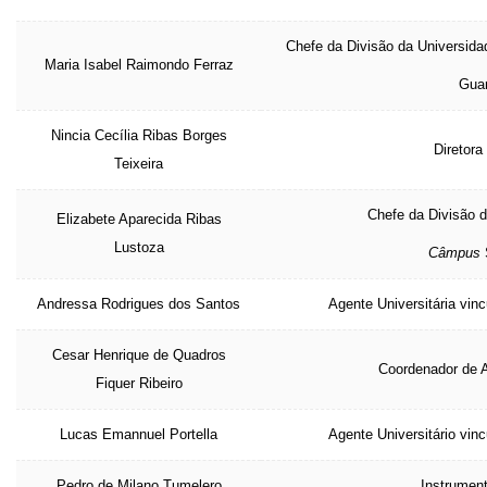
Chefe da Divisão da Universida
Maria Isabel Raimondo Ferraz
Guar
Nincia Cecília Ribas Borges
Diretora
Teixeira
Chefe da Divisão d
Elizabete Aparecida Ribas
Lustoza
Câmpus
Andressa Rodrigues dos Santos
Agente Universitária vinc
Cesar Henrique de Quadros
Coordenador de 
Fiquer Ribeiro
Lucas Emannuel Portella
Agente Universitário vinc
Pedro de Milano Tumelero
Instrument