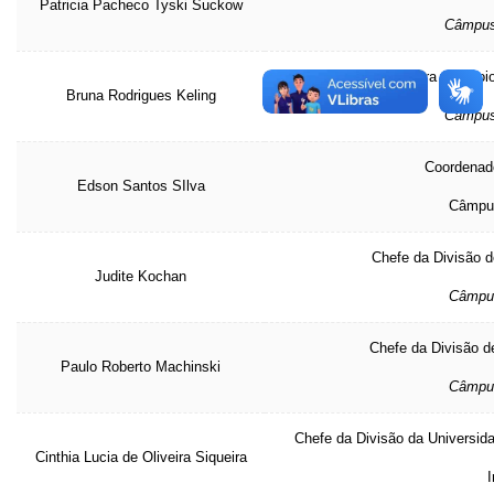
Patricia Pacheco Tyski Suckow
Câmpu
Coordenadora de Apoio
Bruna Rodrigues Keling
Câmpu
Coordenado
Edson Santos SIlva
Câmpus
Chefe da Divisão d
Judite Kochan
Câmpu
Chefe da Divisão d
Paulo Roberto Machinski
Câmp
Chefe da Divisão da Universida
Cinthia Lucia de Oliveira Siqueira
I