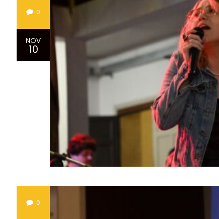
0
NOV
10
0