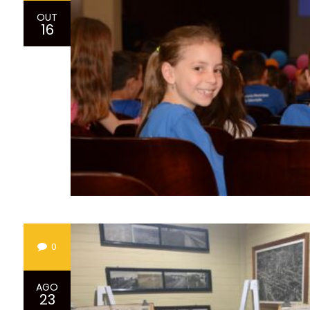
OUT
16
0
AGO
23