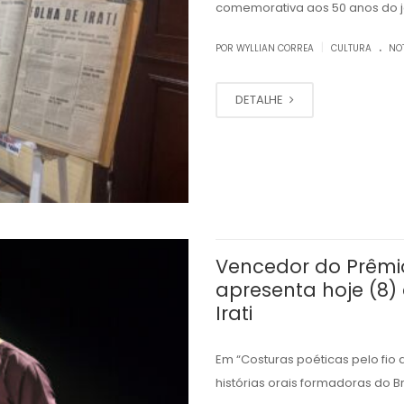
comemorativa aos 50 anos do jo
.
|
POR WYLLIAN CORREA
CULTURA
NO
DETALHE
Vencedor do Prêmio 
apresenta hoje (8
Irati
Em “Costuras poéticas pelo fio 
histórias orais formadoras do B