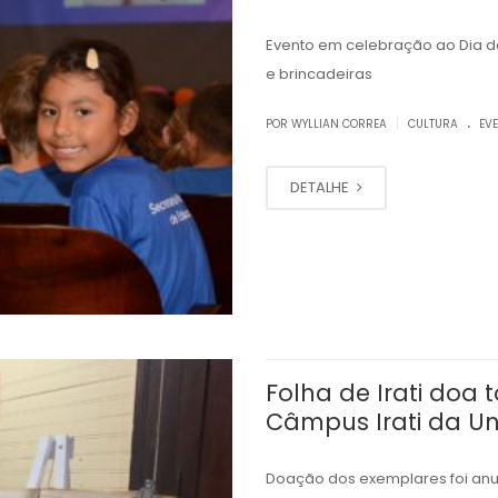
Evento em celebração ao Dia d
e brincadeiras
.
|
POR WYLLIAN CORREA
CULTURA
EV
DETALHE
Folha de Irati doa
Câmpus Irati da Un
Doação dos exemplares foi an