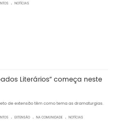
.
ENTOS
NOTÍCIAS
bados Literários” começa neste
ojeto de extensão têm como tema as dramaturgias.
.
.
.
ENTOS
EXTENSÃO
NA COMUNIDADE
NOTÍCIAS