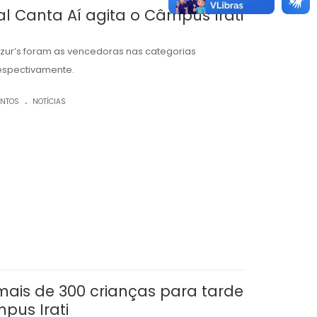
al Canta Aí agita o Câmpus Irati
ur’s foram as vencedoras nas categorias
espectivamente.
.
ENTOS
NOTÍCIAS
 mais de 300 crianças para tarde
pus Irati