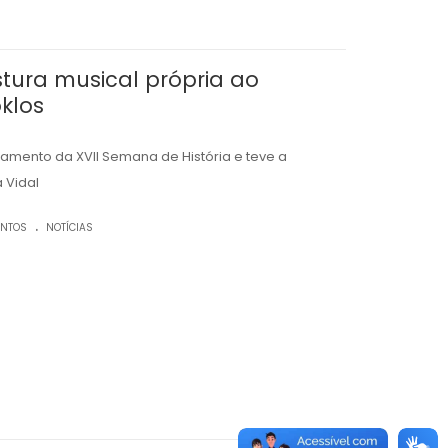
stura musical própria ao
oklos
mento da XVII Semana de História e teve a
 Vidal
.
ENTOS
NOTÍCIAS