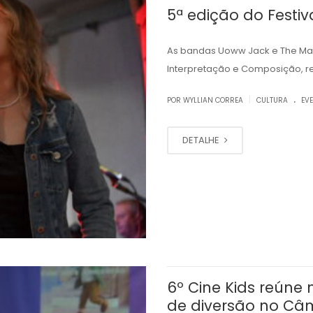
5ª edição do Festiv
As bandas Uoww Jack e The Maz
Interpretação e Composição, r
.
|
POR WYLLIAN CORREA
CULTURA
EV
DETALHE
6º Cine Kids reúne
de diversão no Câm