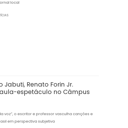
rnal local
TÍCIAS
Jabuti, Renato Forin Jr.
) aula-espetáculo no Câmpus
da voz”, o escritor e professor vasculha canções e
rasil em perspectiva subjetiva