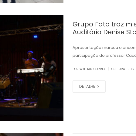
Grupo Fato traz mi
Auditório Denise St
Apresentação marcou o encerra
participação do professor Cacá
.
|
POR WYLLIAN CORREA
CULTURA
EV
DETALHE