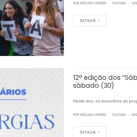
.
|
POR WYLLIAN CORREA
CULTURA
EV
DETALHE
12ª edição dos “Sá
sábado (30)
Neste ano, os encontros do pr
.
|
POR WYLLIAN CORREA
CULTURA
EV
DETALHE