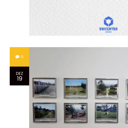
0
DEZ
19