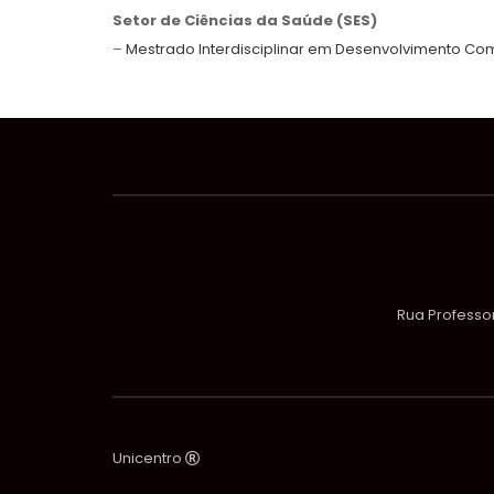
Setor de Ciências da Saúde (SES)
–
Mestrado Interdisciplinar em Desenvolvimento Com
Rua Professor
Unicentro