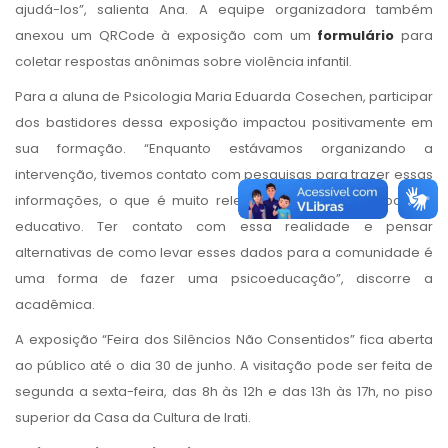
ajudá-los”, salienta Ana. A equipe organizadora também
anexou um QRCode à exposição com um
formulário
para
coletar respostas anônimas sobre violência infantil.
Para a aluna de Psicologia Maria Eduarda Cosechen, participar
dos bastidores dessa exposição impactou positivamente em
sua formação. “Enquanto estávamos organizando a
intervenção, tivemos contato com pesquisas para trazer essas
informações, o que é muito relevante para nosso processo
educativo. Ter contato com essa realidade e pensar
alternativas de como levar esses dados para a comunidade é
uma forma de fazer uma psicoeducação”, discorre a
acadêmica.
A exposição “Feira dos Silêncios Não Consentidos” fica aberta
ao público até o dia 30 de junho. A visitação pode ser feita de
segunda a sexta-feira, das 8h às 12h e das 13h às 17h, no piso
superior da Casa da Cultura de Irati.