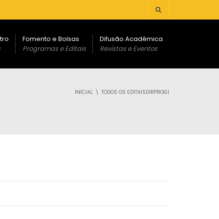
tro
Fomento e Bolsas
Difusão Acadêmica
s
Programas e Editais
Revistas e Eventos
INICIAL
TODOS OS EDITAISDIRPROGI