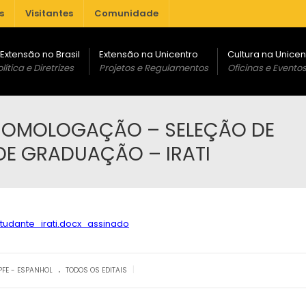
s
Visitantes
Comunidade
 Extensão no Brasil
Extensão na Unicentro
Cultura na Unicen
lítica e Diretrizes
Projetos e Regulamentos
Oficinas e Evento
– HOMOLOGAÇÃO – SELEÇÃO DE
DE GRADUAÇÃO – IRATI
udante_irati.docx_assinado
.
|
PFE - ESPANHOL
TODOS OS EDITAIS