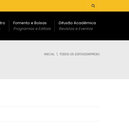
tro
Fomento e Bolsas
Difusão Acadêmica
s
Programas e Editais
Revistas e Eventos
INICIAL
TODOS OS EDITAISDIRPROGI