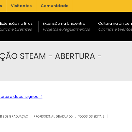
s
Visitantes
Comunidade
 Extensão no Brasil
Extensão na Unicentro
Cultura na Unicen
lítica e Diretrizes
Projetos e Regulamentos
Oficinas e Evento
AÇÃO STEAM - ABERTURA -
rtura.docx_signed_1
.
.
|
NTE DE GRADUAÇÃO
PROFISSIONAL GRADUADO
TODOS OS EDITAIS