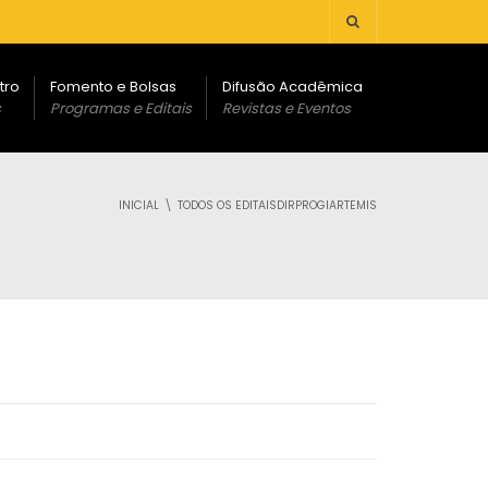
tro
Fomento e Bolsas
Difusão Acadêmica
s
Programas e Editais
Revistas e Eventos
INICIAL
TODOS OS EDITAISDIRPROGIARTEMIS