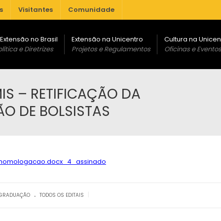
s
Visitantes
Comunidade
 Extensão no Brasil
Extensão na Unicentro
Cultura na Unicen
lítica e Diretrizes
Projetos e Regulamentos
Oficinas e Evento
IS – RETIFICAÇÃO DA
O DE BOLSISTAS
_homologacao.docx_4_assinado
.
|
 GRADUAÇÃO
TODOS OS EDITAIS