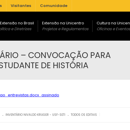
s
Visitantes
Comunidade
 Extensão no Brasil
Extensão na Unicentro
Cultura na Unicen
lítica e Diretrizes
Projetos e Regulamentos
Oficinas e Evento
ENTÁRIO – CONVOCAÇÃO PARA
ESTUDANTE DE HISTÓRIA
ao_entrevistas.docx_assinado
.
.
|
INVENTÁRIO NIVALDO KRUGER - USF-SETI
TODOS OS EDITAIS