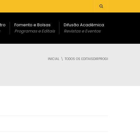
tro
Fomento e Bolsas
Difusão Acadêmica
s
Programas e Editais
Revistas e Eventos
INICIAL
TODOS OS EDITAISDIRPROGI