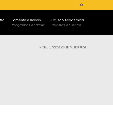
tro
Fomento e Bolsas
Difusão Acadêmica
s
Programas e Editais
Revistas e Eventos
INICIAL
TODOS OS EDITAISDIRPROGI