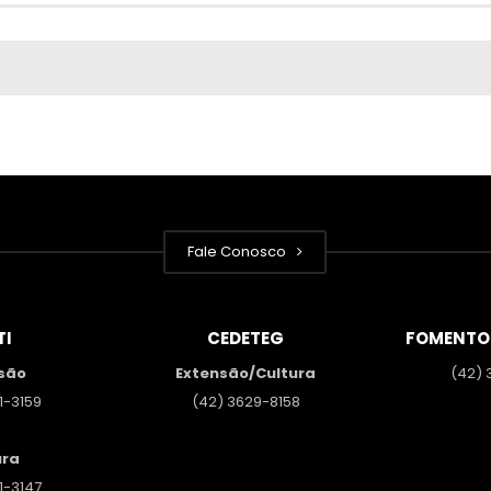
Fale Conosco
TI
CEDETEG
FOMENTO
são
Extensão/Cultura
(42) 
1-3159
(42) 3629-8158
ura
1-3147