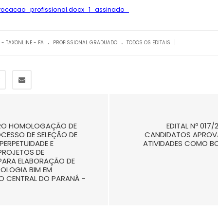
ocacao_profissional.docx_1_assinado_
.
.
|
 - TAXONLINE - FA
PROFISSIONAL GRADUADO
TODOS OS EDITAIS
NTRO HOMOLOGAÇÃO DE
EDITAL Nº 01
CESSO DE SELEÇÃO DE
CANDIDATOS APROVA
PERPETUIDADE E
ATIVIDADES COMO B
PROJETOS DE
 PARA ELABORAÇÃO DE
OLOGIA BIM EM
ÃO CENTRAL DO PARANÁ -