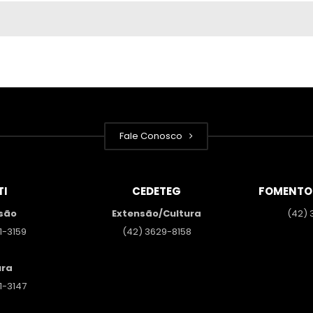
Fale Conosco
TI
CEDETEG
FOMENTO
são
Extensão/Cultura
(42) 
1-3159
(42) 3629-8158
ura
1-3147