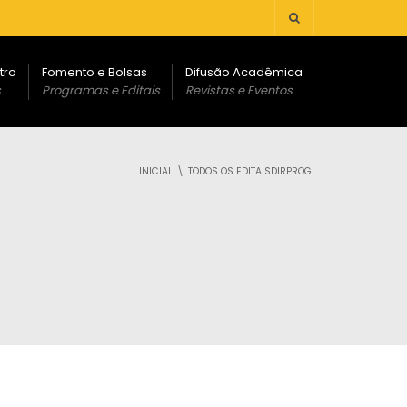
tro
Fomento e Bolsas
Difusão Acadêmica
s
Programas e Editais
Revistas e Eventos
INICIAL
TODOS OS EDITAISDIRPROGI