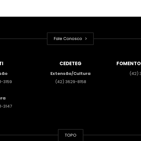
Fale Conosco
TI
CEDETEG
FOMENTO
são
Extensão/Cultura
(42) 
1-3159
(42) 3629-8158
ura
1-3147
TOPO