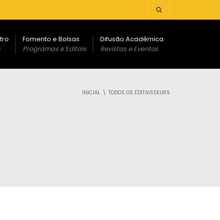
tro
Fomento e Bolsas
Difusão Acadêmica
s
Programas e Editais
Revistas e Eventos
INICIAL
TODOS OS EDITAISSEURS