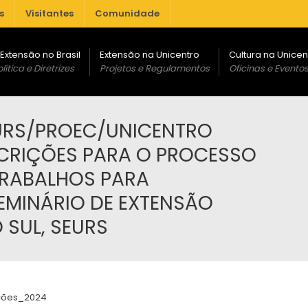
s
Visitantes
Comunidade
 Extensão no Brasil
Extensão na Unicentro
Cultura na Unicen
lítica e Diretrizes
Projetos e Regulamentos
Oficinas e Evento
EURS/PROEC/UNICENTRO
RIÇÕES PARA O PROCESSO
TRABALHOS PARA
EMINÁRIO DE EXTENSÃO
 SUL, SEURS
ções_2024