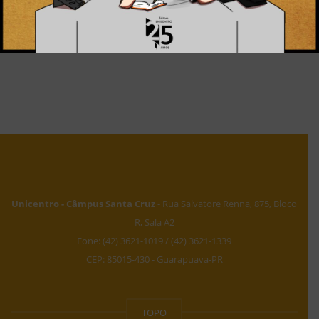
Paulo Roberto da Silva
Paulo Rodrigo Andrade Haiduke
Karina Worm Beckmann
Unicentro - Câmpus Santa Cruz
- Rua Salvatore Renna, 875, Bloco
R, Sala A2
Fone: (42) 3621-1019 / (42) 3621-1339
CEP: 85015-430 - Guarapuava-PR
TOPO