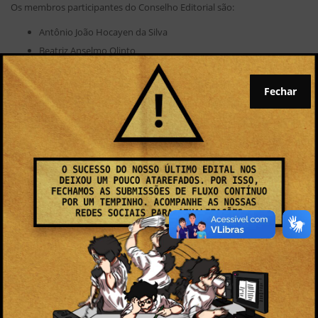
Os membros participantes do Conselho Editorial são:
Antônio João Hocayen da Silva
Beatriz Anselmo Olinto
Bruno Sérgio Portela
Carlos Alberto Kuhl
Fechar
Carlos Eduardo França de Oliveira
Cesar Renato Ferreira da Costa
Eliane Cristina Pereira
Gilmar Evandro Szczepanik
Jó Klanovicz
Kátia Cylene Lombardi
Loremi Loregian Penkal
Lucélia de Souza
Luiz Gilberto Bertotti
Marcos Antonio Quináia
Marcos Roberto Kuhl
Maria Cleci Venturini