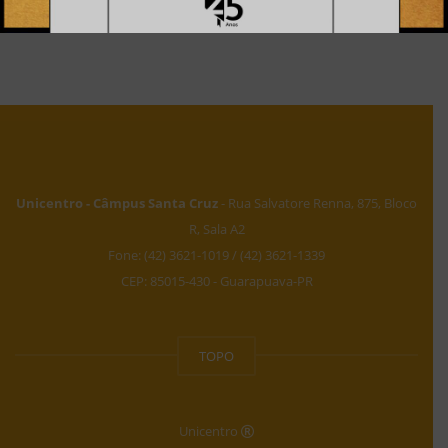
Unicentro - Câmpus Santa Cruz
- Rua Salvatore Renna, 875, Bloco
R, Sala A2
Fone: (42) 3621-1019 / (42) 3621-1339
CEP: 85015-430 - Guarapuava-PR
TOPO
Unicentro