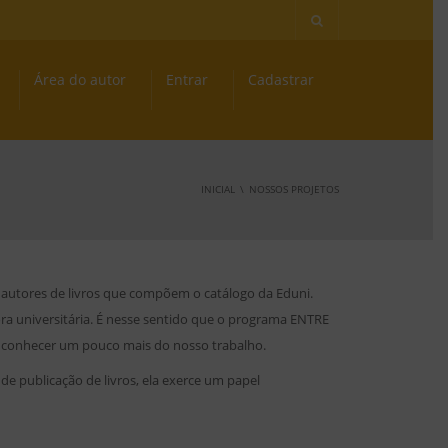
Área do autor
Entrar
Cadastrar
INICIAL
NOSSOS PROJETOS
s autores de livros que compõem o catálogo da Eduni.
a universitária. É nesse sentido que o programa ENTRE
rá conhecer um pouco mais do nosso trabalho.
de publicação de livros, ela exerce um papel