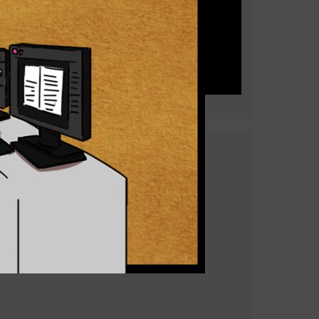
ejair Dionisio
or do livro “Entre Falos e Falácias”