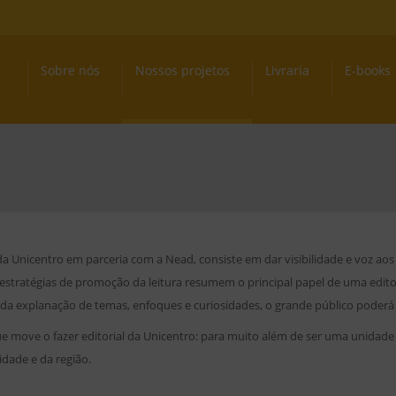
Sobre nós
Nossos projetos
Livraria
E-books
a Unicentro em parceria com a Nead, consiste em dar visibilidade e voz ao
tratégias de promoção da leitura resumem o principal papel de uma editor
 cada explanação de temas, enfoques e curiosidades, o grande público pode
ue move o fazer editorial da Unicentro: para muito além de ser uma unidade 
idade e da região.