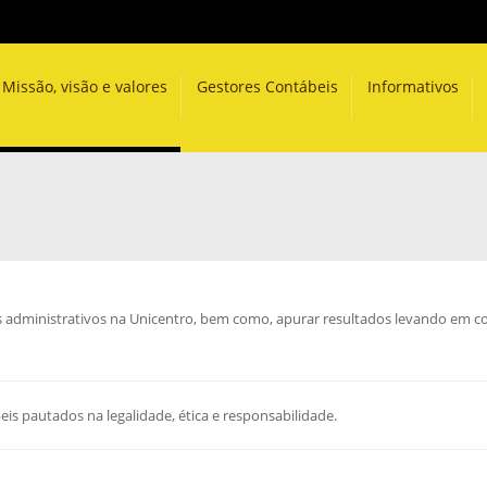
Missão, visão e valores
Gestores Contábeis
Informativos
os administrativos na Unicentro, bem como, apurar resultados levando em co
is pautados na legalidade, ética e responsabilidade.