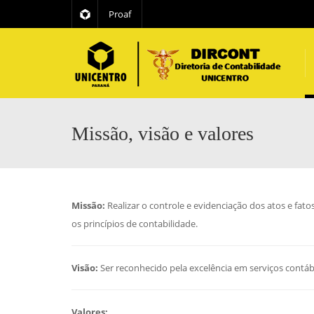
Proaf
Missão, visão e valores
Missão:
Realizar o controle e evidenciação dos atos e fat
os princípios de contabilidade.
Visão:
Ser reconhecido pela excelência em serviços contábe
Valores: