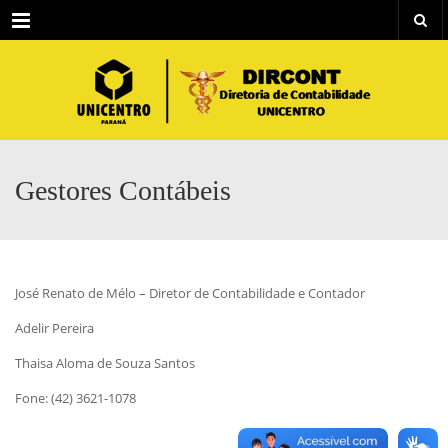
Menu
Gestores Contábeis
José Renato de Mélo – Diretor de Contabilidade e Contador
Adelir Pereira
Thaisa Aloma de Souza Santos
Fone: (42) 3621-1078