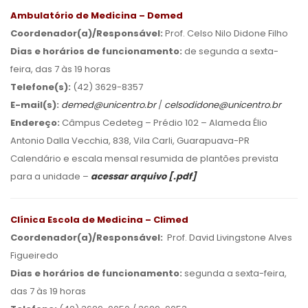
Ambulatório de Medicina – Demed
Coordenador(a)/Responsável:
Prof. Celso Nilo Didone Filho
Dias e horários de funcionamento:
de segunda a sexta-
feira, das 7 às 19 horas
Telefone(s):
(42) 3629-8357
E-mail(s):
demed@unicentro.br
/
celsodidone@unicentro.br
Endereço:
Câmpus Cedeteg – Prédio 102 – Alameda Élio
Antonio Dalla Vecchia, 838, Vila Carli, Guarapuava-PR
Calendário e escala mensal resumida de plantões prevista
para a unidade –
acessar arquivo [.pdf]
Clínica Escola de Medicina – Climed
Coordenador(a)/Responsável:
Prof. David Livingstone Alves
Figueiredo
Dias e horários de funcionamento:
segunda a sexta-feira,
das 7 às 19 horas