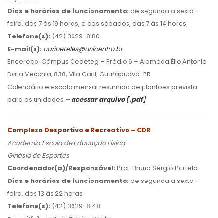
Dias e horários de funcionamento:
de segunda a sexta-
feira, das 7 às 19 horas, e aos sábados, das 7 às 14 horas
Telefone(s):
(42) 3629-8186
E-mail(s):
carineteles@unicentro.br
Endereço: Câmpus Cedeteg – Prédio 6 – Alameda Élio Antonio
Dalla Vecchia, 838, Vila Carli, Guarapuava-PR
Calendário e escala mensal resumida de plantões prevista
para as unidades
–
acessar arquivo [.pdf]
Complexo Desportivo e Recreativo – CDR
Academia Escola de Educação Física
Ginásio de Esportes
Coordenador(a)/Responsável:
Prof. Bruno Sérgio Portela
Dias e horários de funcionamento:
de segunda a sexta-
feira, das 13 às 22 horas
Telefone(s):
(42) 3629-8148