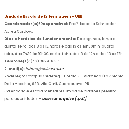
Unidade Escola de Enfermagem – UEE
Coordenador(a)/Responsável:
Profª. Isabella Schroeder
Abreu Cordova
Dias e horários de funcionamento:
De segunda, terça e
quinta-feira, das 8 às 12 horas e das 13 às 19h30min; quarta-
feira, das 7h30 às 19h30; sexta-feira, das 8 às 12h e das 13 às 17h
Telefone(s):
(42) 3629-8187
E-mail(s):
iabreu@unicentro.br
Endereço:
Câmpus Cedeteg – Prédio 7 – Alameda Élio Antonio
Dalla Vecchia, 838, Vila Carli, Guarapuava-PR
Calendário e escala mensal resumida de plantões prevista
para as unidades –
acessar arquivo [.pdf]