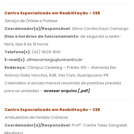
Centro Especializado em Reabilitação – CER
Serviço de Órtese e Prótese
Coordenador(a)/Responsável:
Zilma Corrêa Daun Camargo
Dias e horários de funcionamento:
de segunda a sexta-
feira, das 8 às 19 horas
Telefone(s):
(42) 3629-8141
E-mail(s):
zilmacamargo@unicentro.br
Endereço:
Câmpus Cedeteg – Prédio 105 – Alameda Élio
Antonio Dalla Vecchia, 838, Vila Carli, Guarapuava-PR
Calendário e escala mensal resumida de plantões prevista
para as unidades –
acessar arquivo [.pdf]
Centro Especializado em Reabilitação – CER
Ambulatório de Feridas Crônicas
Coordenador(a)/Responsável:
Profª. Carine Teles Sangaleti
Miyahara