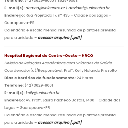
Telefone:
(42) 3629-9050 / 3629-9053
E-mail(s):
demed@unicentro.br
/
davidlaf@unicentro.br
Endereço:
Rua Projetada 17, nº 435 – Cidade dos Lagos –
Guarapuava-PR
Calendário e escala mensal resumida de plantões prevista
para a unidade –
acessar arquivo [.pdf]
Hospital Regional do Centro-Oeste – HRCO
Divisão de Relações Acadêmicas com Unidades de Saúde
Coordenador(a)/Responsável: Profª. Kelly Holanda Prezotto
Dias e horários de funcionamento:
24 horas
Telefone:
(42) 3629-9001
E-mail(s):
kelly@unicentro.br
Endereço:
Av. Profª. Laura Pacheco Bastos, 1400 – Cidade dos
Lagos – Guarapuava-PR
Calendário e escala mensal resumida de plantões prevista
para a unidade –
acessar arquivo [.pdf]