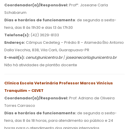
Coordenador(a)/Responsável:
Profª. Joseane Carla
Schabarum
Dias e horários de funcionamento
: de segunda a sexta-
feira, das 8 às 11h30 e das 13 às 17h30
Telefone(s):
(42) 3629-8133
Endereço:
Câmpus Cedeteg – Prédio 8 – Alameda Élio Antonio
Dalla Vecchia, 838, Vila Carli, Guarapuava-PR
E-mail(s):
cenut@unicentro.br
/
joseanecarla@unicentro.br
Não há atividades de plantão docente
Clínica Escola Veterinária Professor Marcos Vinícius
Tranquilim – CEVET
Coordenador(a)/Responsável:
Prof. Adriano de Oliveira
Torres Carrasco
Dias e horários de funcionamento:
de segunda a sexta-
feira, das 8 às 18 horas, para atendimento ao público e 24
horas para o atendimento dos animais internados