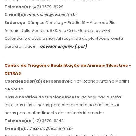
Telefone(s):
(42) 3629-8229
E-mail(s):
atcarrasco@unicentro.br
Endereço:
Câmpus Cedeteg – Prédio 51 – Alameda Élio
Antonio Dalla Vecchia, 838, Vila Carli, Guarapuava-PR
Calendário e escala mensal resumida de plantões prevista
para a unidade –
acessar arquivo [.pdf]
Centro de Triagem e Reabilitação de Animais Silvestres –
CETRAS
Coordenador(a)/Responsável:
Prof. Rodrigo Antonio Martins
de Souza
Dias e horários de funcionamento:
de segunda a sexta-
feira, das 8 às 18 horas, para atendimento ao público e 24
horas para o atendimento dos animais internados
Telefone(s):
(42) 3629-8240
E-mail(s):
rdesouza@unicentro.br