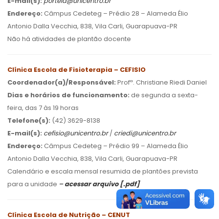
E-mail(s):
portela@unicentro.br
Endereço:
Câmpus Cedeteg – Prédio 28 – Alameda Élio
Antonio Dalla Vecchia, 838, Vila Carli, Guarapuava-PR
Não há atividades de plantão docente
Clínica Escola de Fisioterapia – CEFISIO
Coordenador(a)/Responsável:
Profª. Christiane Riedi Daniel
Dias e horários de funcionamento:
de segunda a sexta-
feira, das 7 às 19 horas
Telefone(s):
(42) 3629-8138
E-mail(s):
cefisio@unicentro.br
/
criedi@unicentro.br
Endereço:
Câmpus Cedeteg – Prédio 99 – Alameda Élio
Antonio Dalla Vecchia, 838, Vila Carli, Guarapuava-PR
Calendário e escala mensal resumida de plantões prevista
para a unidade
–
acessar arquivo [.pdf]
Clínica Escola de Nutrição – CENUT