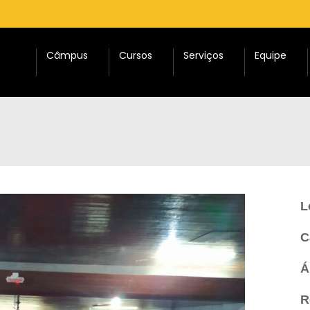
Câmpus
Cursos
Serviços
Equipe
L
C
Á
R