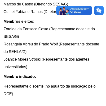
Marcos de Castro
(Diretor do SE
S
A/G)
Odinei Fabiano Ramos
(Diretor do SE
HLA
/G)
Membros eleitos:
Zoraide da
F
onseca
C
osta
(Representante docente do
SE
S
A/G)
Rosangela Abreu do Prado Wolf
(Representante docente
do SE
HLA
/G)
Joanice Mores Stroski
(Representante dos agentes
universitários)
Membro indicado:
Representante discente (no aguardo da indicação pelo
DCE)