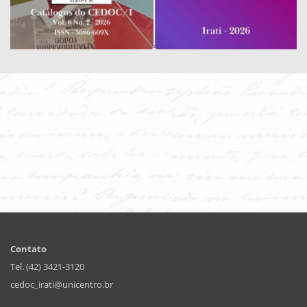
Contato
Tel. (42) 3421-3120
cedoc_irati@unicentro.br