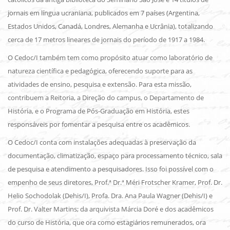
jornais em língua ucraniana, publicados em 7 países (Argentina,
Estados Unidos, Canadá, Londres, Alemanha e Ucrânia), totalizando
cerca de 17 metros lineares de jornais do período de 1917 a 1984.
O Cedoc/I também tem como propósito atuar como laboratório de
natureza científica e pedagógica, oferecendo suporte para as
atividades de ensino, pesquisa e extensão. Para esta missão,
contribuem a Reitoria, a Direção do campus, o Departamento de
História, e o Programa de Pós-Graduação em História, estes
responsáveis por fomentar a pesquisa entre os acadêmicos.
O Cedoc/I conta com instalações adequadas à preservação da
documentação, climatização, espaço para processamento técnico, sala
de pesquisa e atendimento a pesquisadores. Isso foi possível com o
empenho de seus diretores, Prof.ª Dr.ª Méri Frotscher Kramer, Prof. Dr.
Helio Sochodolak (Dehis/I), Profa. Dra. Ana Paula Wagner (Dehis/I) e
Prof. Dr. Valter Martins; da arquivista Márcia Doré e dos acadêmicos
do curso de História, que ora como estagiários remunerados, ora