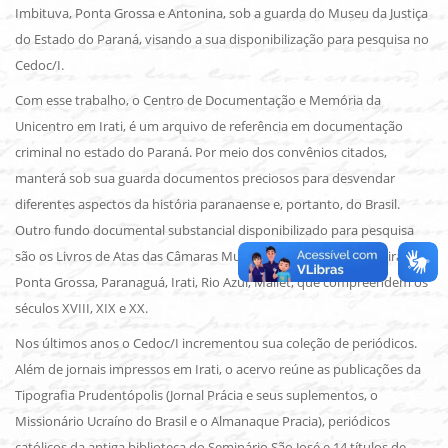
Imbituva, Ponta Grossa e Antonina, sob a guarda do Museu da Justiça
do Estado do Paraná, visando a sua disponibilização para pesquisa no
Cedoc/I.
Com esse trabalho, o Centro de Documentação e Memória da
Unicentro em Irati, é um arquivo de referência em documentação
criminal no estado do Paraná. Por meio dos convênios citados,
manterá sob sua guarda documentos preciosos para desvendar
diferentes aspectos da história paranaense e, portanto, do Brasil.
Outro fundo documental substancial disponibilizado para pesquisa
são os Livros de Atas das Câmaras Municipais de Castro, Palmeira,
Ponta Grossa, Paranaguá, Irati, Rio Azul, Mallet, que compreendem os
séculos XVIII, XIX e XX.
Nos últimos anos o Cedoc/I incrementou sua coleção de periódicos.
Além de jornais impressos em Irati, o acervo reúne as publicações da
Tipografia Prudentópolis (Jornal Prácia e seus suplementos, o
Missionário Ucraíno do Brasil e o Almanaque Pracia), periódicos
católicos da antiga biblioteca do Seminário São José e 14 títulos de