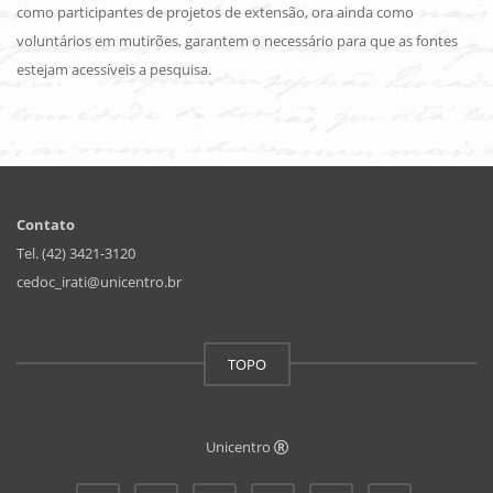
como participantes de projetos de extensão, ora ainda como
voluntários em mutirões, garantem o necessário para que as fontes
estejam acessíveis a pesquisa.
Contato
Tel. (42) 3421-3120
cedoc_irati@unicentro.br
TOPO
Unicentro