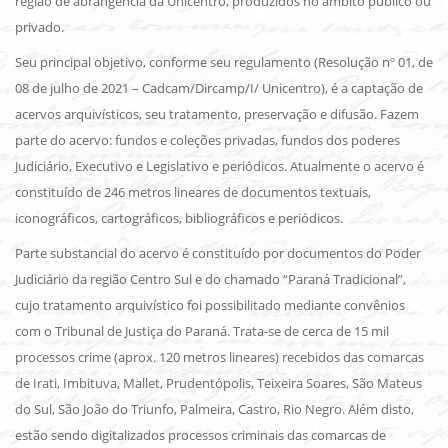
região de abrangência da Unicentro, produzidos no âmbito público ou
privado.
Seu principal objetivo, conforme seu regulamento (Resolução nº 01, de
08 de julho de 2021 – Cadcam/Dircamp/I/ Unicentro), é a captação de
acervos arquivísticos, seu tratamento, preservação e difusão. Fazem
parte do acervo: fundos e coleções privadas, fundos dos poderes
Judiciário, Executivo e Legislativo e periódicos. Atualmente o acervo é
constituído de 246 metros lineares de documentos textuais,
iconográficos, cartográficos, bibliográficos e periódicos.
Parte substancial do acervo é constituído por documentos do Poder
Judiciário da região Centro Sul e do chamado “Paraná Tradicional”,
cujo tratamento arquivístico foi possibilitado mediante convênios
com o Tribunal de Justiça do Paraná. Trata-se de cerca de 15 mil
processos crime (aprox. 120 metros lineares) recebidos das comarcas
de Irati, Imbituva, Mallet, Prudentópolis, Teixeira Soares, São Mateus
do Sul, São João do Triunfo, Palmeira, Castro, Rio Negro. Além disto,
estão sendo digitalizados processos criminais das comarcas de