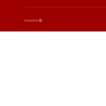
Unicentro